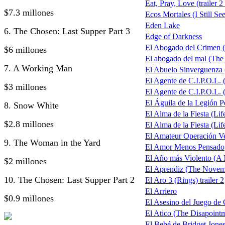
Eat, Pray, Love (trailer 2
$7.3 millones
Ecos Mortales (I Still Se
Eden Lake
6. The Chosen: Last Supper Part 3
Edge of Darkness
El Abogado del Crimen 
$6 millones
El abogado del mal (The
7. A Working Man
El Abuelo Sinverguenza
El Agente de C.I.P.O.L.
$3 millones
El Agente de C.I.P.O.L. 
El Águila de la Legión P
8. Snow White
El Alma de la Fiesta (Life
$2.8 millones
El Alma de la Fiesta (Life
El Amateur Operación V
9. The Woman in the Yard
El Amor Menos Pensado
El Año más Violento (A 
$2 millones
El Aprendiz (The Nove
10. The Chosen: Last Supper Part 2
El Aro 3 (Rings) trailer 2
El Arriero
$0.9 millones
El Asesino del Juego de 
El Atico (The Disapoin
El Bebé de Bridget Jones