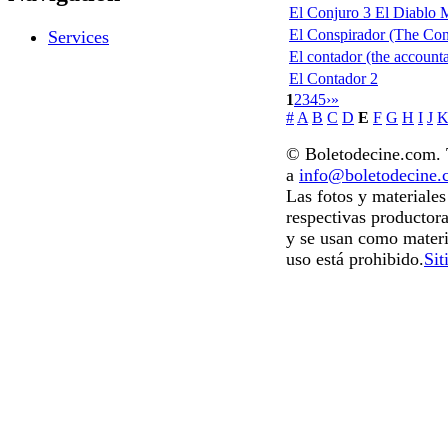
El Conjuro 3 El Diablo 
El Conspirador (The Con
Services
El contador (the accounta
El Contador 2
1
2
3
4
5
›
»
#
A
B
C
D
E
F
G
H
I
J
© Boletodecine.com. T
a
info@boletodecine
Las fotos y materiale
respectivas productora
y se usan como materi
uso está prohibido.
Sit