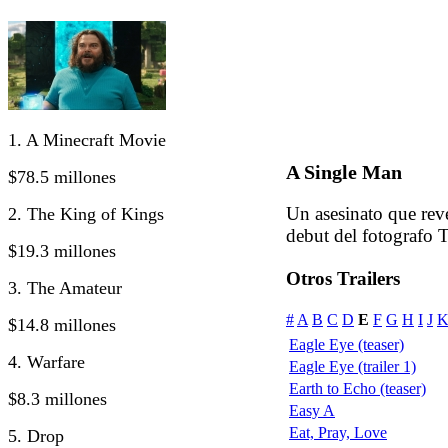
1. A Minecraft Movie
A Single Man
$78.5 millones
Un asesinato que rev
2. The King of Kings
debut del fotografo 
$19.3 millones
Otros Trailers
3. The Amateur
#
A
B
C
D
E
F
G
H
I
J
$14.8 millones
Eagle Eye (teaser)
4. Warfare
Eagle Eye (trailer 1)
Earth to Echo (teaser)
$8.3 millones
Easy A
Eat, Pray, Love
5. Drop