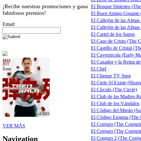
¡Recibe nuestras promociones y gana
El Bosque Siniestro (The
fabulosos premios!
El Buen Amigo Gigante
El Callejón de las Almas
Email:
El Callejón de las Almas 
El Cartel de los Sapos
El Caso de Cristo (The C
El Castillo de Cristal (T
El Cavernicola (Early M
El Cazador y la Reina d
El Chef
El Cheque TV Spot
El Cielo Sí Existe (Heave
El Círculo (The Circle)
El Club de las Madres 
El Club de los Vándalos
El Código del Miedo (Sa
El Código Enigma (The 
El Conjuro (The Conjuri
VER MÁS
El Conjuro (The Conjurin
Navigation
El Conjuro 2 (The Conju