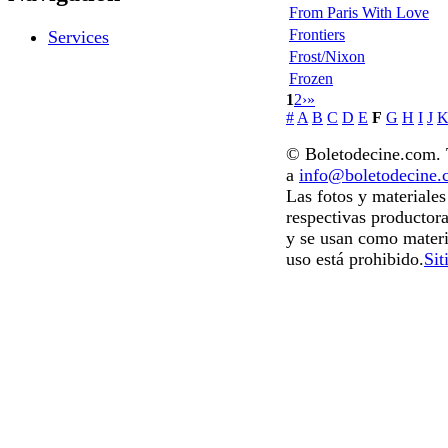
From Paris With Love
Frontiers
Services
Frost/Nixon
Frozen
1
2
›
»
#
A
B
C
D
E
F
G
H
I
J
© Boletodecine.com. T
a
info@boletodecine
Las fotos y materiale
respectivas productora
y se usan como materi
uso está prohibido.
Sit