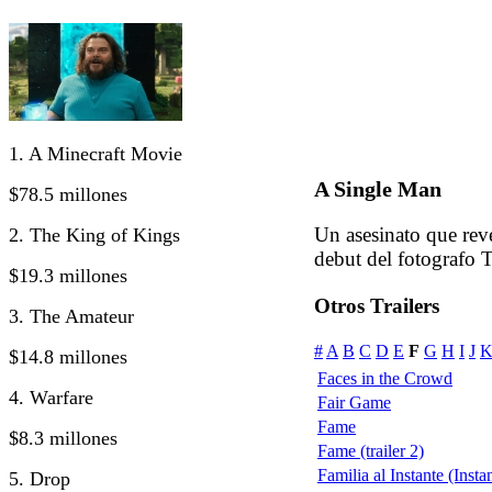
1. A Minecraft Movie
A Single Man
$78.5 millones
Un asesinato que rev
2. The King of Kings
debut del fotografo 
$19.3 millones
Otros Trailers
3. The Amateur
#
A
B
C
D
E
F
G
H
I
J
$14.8 millones
Faces in the Crowd
4. Warfare
Fair Game
Fame
$8.3 millones
Fame (trailer 2)
Familia al Instante (Insta
5. Drop