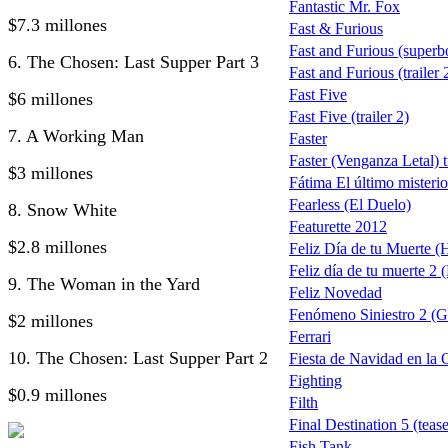
Fantastic Mr. Fox
$7.3 millones
Fast & Furious
Fast and Furious (superb
6. The Chosen: Last Supper Part 3
Fast and Furious (trailer 
Fast Five
$6 millones
Fast Five (trailer 2)
7. A Working Man
Faster
Faster (Venganza Letal) tr
$3 millones
Fátima El último misterio
Fearless (El Duelo)
8. Snow White
Featurette 2012
$2.8 millones
Feliz Día de tu Muerte 
Feliz día de tu muerte 2
9. The Woman in the Yard
Feliz Novedad
Fenómeno Siniestro 2 (G
$2 millones
Ferrari
10. The Chosen: Last Supper Part 2
Fiesta de Navidad en la 
Fighting
$0.9 millones
Filth
Final Destination 5 (tease
Fish Tank