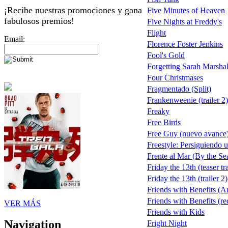
¡Recibe nuestras promociones y gana
Five Minutes of Heaven
fabulosos premios!
Five Nights at Freddy's
Flight
Email:
Florence Foster Jenkins
Fool's Gold
Forgetting Sarah Marshal
Four Christmases
Fragmentado (Split)
Frankenweenie (trailer 2)
Freaky
Free Birds
Free Guy (nuevo avance
Freestyle: Persiguiendo 
Frente al Mar (By the Se
Friday the 13th (teaser tra
Friday the 13th (trailer 2)
Friends with Benefits (A
Friends with Benefits (red
VER MÁS
Friends with Kids
Navigation
Fright Night