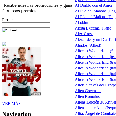
¡Recibe nuestras promociones y gana
Al Diablo con el Amor
fabulosos premios!
Al Filo del Mañana (Ed
Al Filo del Mañana (Ed
Email:
Aladdin
Alerta Extrema (Plane)
Alex Cross
Alexander y un Día Terri
Aliados (Allied)
Alice in Wonderland (S
Alice in Wonderland (tea
Alice in Wonderland (trai
Alice in Wonderland (trai
Alice in Wonderland (trai
Alice in Wonderland (trai
Alicia a través del Espej
Alien Covenant
Alien Romulus
Aliens Edición 30 Aniver
VER MÁS
Aliens in the Attic (Pequ
Navigation
Alita: Ángel de Combate 