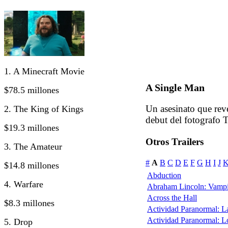
1. A Minecraft Movie
A Single Man
$78.5 millones
Un asesinato que rev
2. The King of Kings
debut del fotografo 
$19.3 millones
Otros Trailers
3. The Amateur
#
A
B
C
D
E
F
G
H
I
J
$14.8 millones
Abduction
4. Warfare
Abraham Lincoln: Vampi
Across the Hall
$8.3 millones
Actividad Paranormal: 
Actividad Paranormal: 
5. Drop