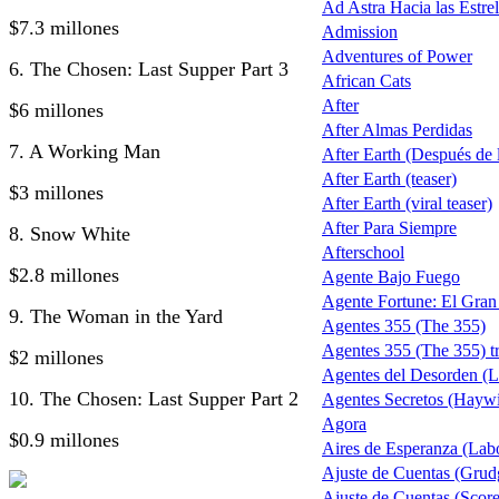
Ad Astra Hacia las Estrel
$7.3 millones
Admission
Adventures of Power
6. The Chosen: Last Supper Part 3
African Cats
After
$6 millones
After Almas Perdidas
7. A Working Man
After Earth (Después de la
After Earth (teaser)
$3 millones
After Earth (viral teaser)
After Para Siempre
8. Snow White
Afterschool
$2.8 millones
Agente Bajo Fuego
Agente Fortune: El Gra
9. The Woman in the Yard
Agentes 355 (The 355)
Agentes 355 (The 355) tr
$2 millones
Agentes del Desorden (L
10. The Chosen: Last Supper Part 2
Agentes Secretos (Haywi
Agora
$0.9 millones
Aires de Esperanza (Lab
Ajuste de Cuentas (Grud
Ajuste de Cuentas (Score 