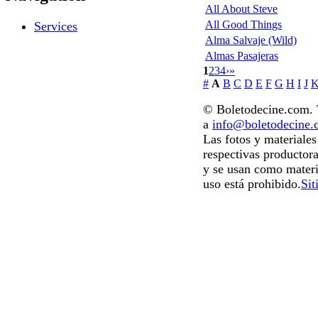
All About Steve
All Good Things
Services
Alma Salvaje (Wild)
Almas Pasajeras
1
2
3
4
›
»
#
A
B
C
D
E
F
G
H
I
J
© Boletodecine.com. T
a
info@boletodecine
Las fotos y materiale
respectivas productora
y se usan como materi
uso está prohibido.
Sit