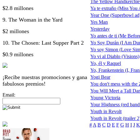
The Yellow Handkerchie
$2.8 millones
Ya te extraño (Miss You 
Year One (Superbowl ad
9. The Woman in the Yard
Yes Man
Yesterday
$2 millones
Yo antes de ti (Me Befor
10. The Chosen: Last Supper Part 2
Yo Soy Durán (I Am Du
Yo soy Simon (Love Si
$0.9 millones
Yo vi al Diablo (Visions)
Yo, él y Raquel
Yo, Frankenstein (I, Fran
¡Recibe nuestras promociones y gana
Yogi Bear
fabulosos premios!
You don't mess with the
You Will Meet a Tall Dar
Email:
Young Victoria
Your Highness (red band t
Youth in Revolt
Youth in Revolt (trailer 2
#
A
B
C
D
E
F
G
H
I
J
K