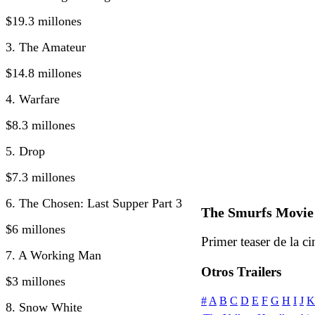
$19.3 millones
3. The Amateur
$14.8 millones
4. Warfare
$8.3 millones
5. Drop
$7.3 millones
6. The Chosen: Last Supper Part 3
The Smurfs Movie 
$6 millones
Primer teaser de la ci
7. A Working Man
Otros Trailers
$3 millones
#
A
B
C
D
E
F
G
H
I
J
K
8. Snow White