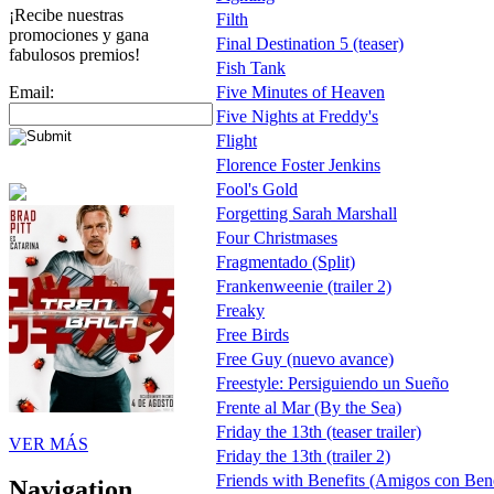
¡Recibe nuestras
Filth
promociones y gana
Final Destination 5 (teaser)
fabulosos premios!
Fish Tank
Email:
Five Minutes of Heaven
Five Nights at Freddy's
Flight
Florence Foster Jenkins
Fool's Gold
Forgetting Sarah Marshall
Four Christmases
Fragmentado (Split)
Frankenweenie (trailer 2)
Freaky
Free Birds
Free Guy (nuevo avance)
Freestyle: Persiguiendo un Sueño
Frente al Mar (By the Sea)
Friday the 13th (teaser trailer)
VER MÁS
Friday the 13th (trailer 2)
Friends with Benefits (Amigos con Bene
Navigation