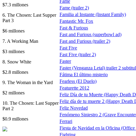
Fame
$7.3 millones
Fame (trailer 2)
Familia al Instante (Instant Family)
6. The Chosen: Last Supper
Part 3
Fantastic Mr. Fox
Fast & Furious
$6 millones
Fast and Furious (superbowl ad)
7. A Working Man
Fast and Furious (trailer 2)
Fast Five
$3 millones
Fast Five (trailer 2)
Faster
8. Snow White
Faster (Venganza Letal) trailer 2 subtitu
$2.8 millones
Fátima El último misterio
Fearless (El Duelo)
9. The Woman in the Yard
Featurette 2012
$2 millones
Feliz Día de tu Muerte (Happy Death D
Feliz día de tu muerte 2 (Happy Death 
10. The Chosen: Last Supper
Feliz Novedad
Part 2
Fenómeno Siniestro 2 (Grave Encounter
$0.9 millones
Ferrari
Fiesta de Navidad en la Oficina (Office
Fighting