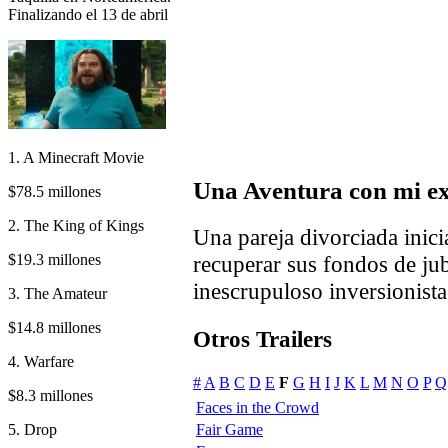
Finalizando el 13 de abril
1. A Minecraft Movie
Una Aventura con mi e
$78.5 millones
2. The King of Kings
Una pareja divorciada inici
$19.3 millones
recuperar sus fondos de ju
inescrupuloso inversionista
3. The Amateur
$14.8 millones
Otros Trailers
4. Warfare
#
A
B
C
D
E
F
G
H
I
J
K
L
M
N
O
P
Q
$8.3 millones
Faces in the Crowd
5. Drop
Fair Game