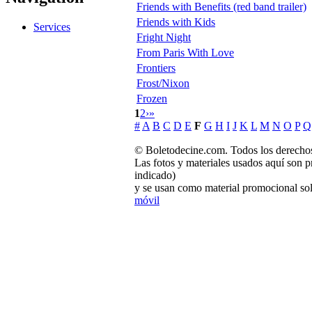
Friends with Benefits (red band trailer)
Friends with Kids
Services
Fright Night
From Paris With Love
Frontiers
Frost/Nixon
Frozen
1
2
›
»
#
A
B
C
D
E
F
G
H
I
J
K
L
M
N
O
P
Q
© Boletodecine.com. Todos los derechos
Las fotos y materiales usados aquí son p
indicado)
y se usan como material promocional sol
móvil