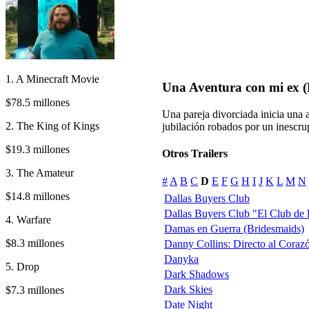
1. A Minecraft Movie
Una Aventura con mi ex 
$78.5 millones
Una pareja divorciada inicia una 
2. The King of Kings
jubilación robados por un inescru
$19.3 millones
Otros Trailers
3. The Amateur
#
A
B
C
D
E
F
G
H
I
J
K
L
M
N
$14.8 millones
Dallas Buyers Club
Dallas Buyers Club "El Club de 
4. Warfare
Damas en Guerra (Bridesmaids)
$8.3 millones
Danny Collins: Directo al Coraz
Danyka
5. Drop
Dark Shadows
Dark Skies
$7.3 millones
Date Night