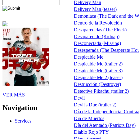
Delivery Man
Delivery Man (teaser)
Demoniaca (The Dark and the W
Dentro de la Revolución
Desaparecidas (The Flock)
Desaparecido (Kidnap)
Desconectada (Missing)
Desesperada (The Desperate Hou
Despicable Me
Despicable Me (trailer 2)
Despicable Me (trailer 3)
Despicable Me 2 (teaser)
Destrucción (Destroyer)
Detective Pikachu (trailer 2)
VER MÁS
Devil
Devil's Due (trailer 2)
Navigation
Día de la Independencia: Contr
Dia de Muertos
Services
Día del Atentado (Patriots Day)
Diablo Rojo PTY
Diana (teaser)