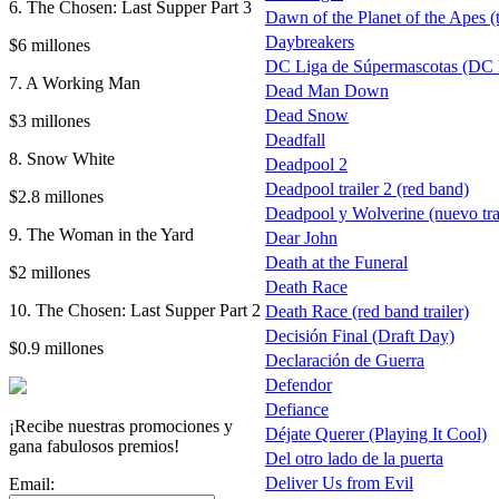
6. The Chosen: Last Supper Part 3
Dawn of the Planet of the Apes (t
Daybreakers
$6 millones
DC Liga de Súpermascotas (DC 
7. A Working Man
Dead Man Down
Dead Snow
$3 millones
Deadfall
8. Snow White
Deadpool 2
Deadpool trailer 2 (red band)
$2.8 millones
Deadpool y Wolverine (nuevo trai
9. The Woman in the Yard
Dear John
Death at the Funeral
$2 millones
Death Race
10. The Chosen: Last Supper Part 2
Death Race (red band trailer)
Decisión Final (Draft Day)
$0.9 millones
Declaración de Guerra
Defendor
Defiance
¡Recibe nuestras promociones y
Déjate Querer (Playing It Cool)
gana fabulosos premios!
Del otro lado de la puerta
Deliver Us from Evil
Email: