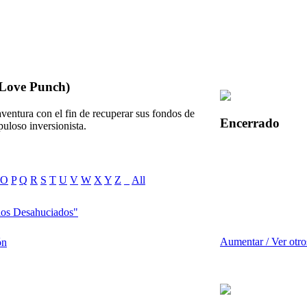
(Love Punch)
aventura con el fin de recuperar sus fondos de
Encerrado
puloso inversionista.
O
P
Q
R
S
T
U
V
W
X
Y
Z
_
All
los Desahuciados"
Aumentar / Ver otro
ón