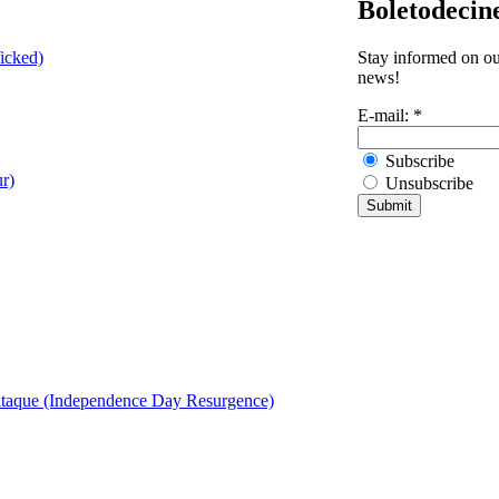
Boletodecin
Stay informed on our
icked)
news!
E-mail:
*
Subscribe
r)
Unsubscribe
aataque (Independence Day Resurgence)