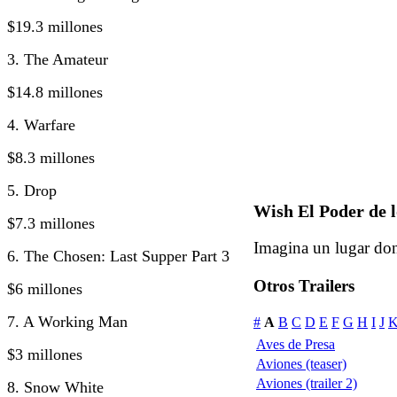
$19.3 millones
3. The Amateur
$14.8 millones
4. Warfare
$8.3 millones
5. Drop
Wish El Poder de l
$7.3 millones
Imagina un lugar don
6. The Chosen: Last Supper Part 3
Otros Trailers
$6 millones
7. A Working Man
#
A
B
C
D
E
F
G
H
I
J
Aves de Presa
$3 millones
Aviones (teaser)
Aviones (trailer 2)
8. Snow White