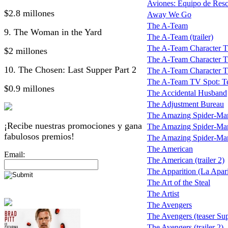
Aviones: Equipo de Resc
$2.8 millones
Away We Go
The A-Team
9. The Woman in the Yard
The A-Team (trailer)
The A-Team Character T
$2 millones
The A-Team Character T
10. The Chosen: Last Supper Part 2
The A-Team Character 
The A-Team TV Spot: T
$0.9 millones
The Accidental Husband
The Adjustment Bureau
The Amazing Spider-Ma
¡Recibe nuestras promociones y gana
The Amazing Spider-Man
fabulosos premios!
The Amazing Spider-Man 
The American
Email:
The American (trailer 2)
The Apparition (La Apar
The Art of the Steal
The Artist
The Avengers
The Avengers (teaser Su
The Avengers (trailer 2)