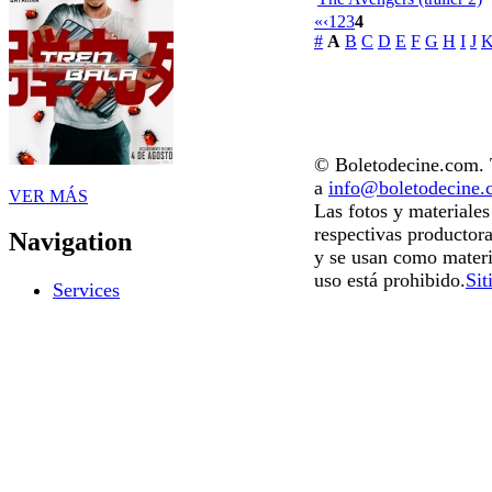
«
‹
1
2
3
4
#
A
B
C
D
E
F
G
H
I
J
© Boletodecine.com. T
a
info@boletodecine
VER MÁS
Las fotos y materiale
respectivas productora
Navigation
y se usan como materi
uso está prohibido.
Sit
Services