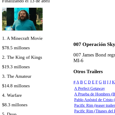
Finalizando el 13 de abril
1. A Minecraft Movie
007 Operación Skyf
$78.5 millones
007 James Bond regre
2. The King of Kings
MI-6
$19.3 millones
Otros Trailers
3. The Amateur
#
A
B
C
D
E
F
G
H
I
J
K
$14.8 millones
A Perfect Getaway
A Prueba de Hombres (B
4. Warfare
Pablo Apóstol de Cristo (
$8.3 millones
Pacific Rim (teaser traile
Pacific Rim (Titanes del P
5. Drop