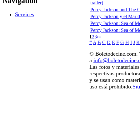
Navigation
trailer)
Percy Jackson and The Ol
Services
Percy Jackson y el Mar de
Percy Jackson: Sea of M
Percy Jackson: Sea of Mon
1
2
3
›
»
#
A
B
C
D
E
F
G
H
I
J
K
© Boletodecine.com. T
a
info@boletodecine
Las fotos y materiale
respectivas productora
y se usan como materi
uso está prohibido.
Sit