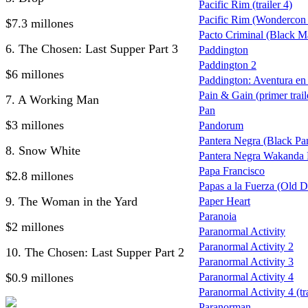
Pacific Rim (trailer 4)
Pacific Rim (Wondercon t
$7.3 millones
Pacto Criminal (Black M
6. The Chosen: Last Supper Part 3
Paddington
Paddington 2
$6 millones
Paddington: Aventura en 
Pain & Gain (primer trail
7. A Working Man
Pan
$3 millones
Pandorum
Pantera Negra (Black Pa
8. Snow White
Pantera Negra Wakanda 
Papa Francisco
$2.8 millones
Papas a la Fuerza (Old Do
9. The Woman in the Yard
Paper Heart
Paranoia
$2 millones
Paranormal Activity
Paranormal Activity 2
10. The Chosen: Last Supper Part 2
Paranormal Activity 3
$0.9 millones
Paranormal Activity 4
Paranormal Activity 4 (tra
Paranorman