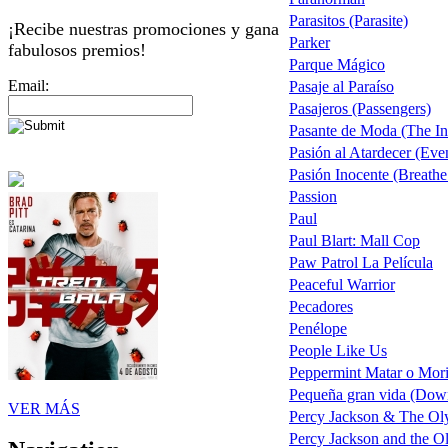
Parasitos (Parasite)
¡Recibe nuestras promociones y gana
Parker
fabulosos premios!
Parque Mágico
Email:
Pasaje al Paraíso
Pasajeros (Passengers)
Pasante de Moda (The In
Pasión al Atardecer (Eve
Pasión Inocente (Breathe
Passion
Paul
Paul Blart: Mall Cop
Paw Patrol La Película
Peaceful Warrior
Pecadores
Penélope
People Like Us
Peppermint Matar o Mori
Pequeña gran vida (Dow
VER MÁS
Percy Jackson & The Oly
Percy Jackson and the Ol