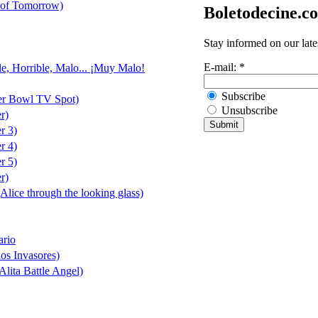
 of Tomorrow)
Boletodecine.c
Stay informed on our late
E-mail:
*
le, Horrible, Malo... ¡Muy Malo!
Subscribe
er Bowl TV Spot)
Unsubscribe
r)
r 3)
r 4)
r 5)
r)
(Alice through the looking glass)
ario
ños Invasores)
lita Battle Angel)