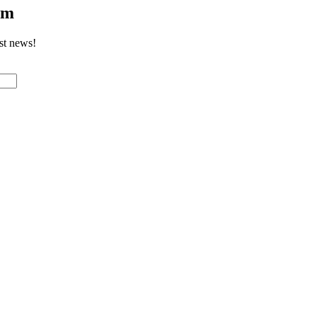
om
st news!