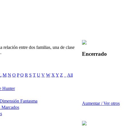
a relación entre dos familias, una de clase
.
Encerrado
L
M
N
O
P
Q
R
S
T
U
V
W
X
Y
Z
_
All
e Hunter
 Dimensión Fantasma
Aumentar / Ver otros
s Marcados
as