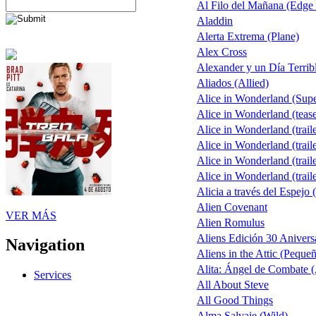
Al Filo del Mañana (Edge
Aladdin
Alerta Extrema (Plane)
Alex Cross
Alexander y un Día Terrib
Aliados (Allied)
Alice in Wonderland (Sup
Alice in Wonderland (tease
Alice in Wonderland (traile
Alice in Wonderland (traile
Alice in Wonderland (traile
Alice in Wonderland (traile
Alicia a través del Espejo 
Alien Covenant
VER MÁS
Alien Romulus
Aliens Edición 30 Anivers
Navigation
Aliens in the Attic (Peque
Alita: Ángel de Combate (A
Services
All About Steve
All Good Things
Alma Salvaje (Wild)