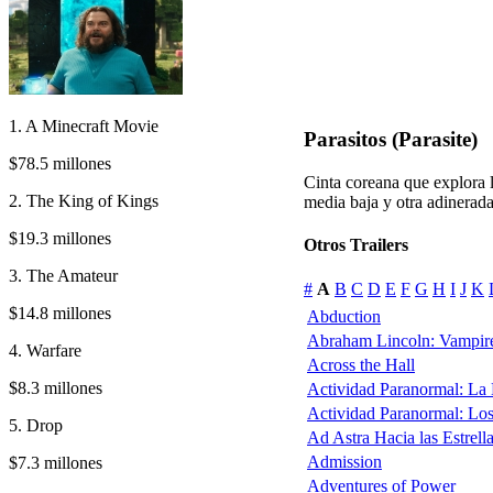
1. A Minecraft Movie
Parasitos (Parasite)
$78.5 millones
Cinta coreana que explora l
2. The King of Kings
media baja y otra adinerada
$19.3 millones
Otros Trailers
3. The Amateur
#
A
B
C
D
E
F
G
H
I
J
K
$14.8 millones
Abduction
Abraham Lincoln: Vampir
4. Warfare
Across the Hall
$8.3 millones
Actividad Paranormal: La
Actividad Paranormal: Lo
5. Drop
Ad Astra Hacia las Estrell
Admission
$7.3 millones
Adventures of Power