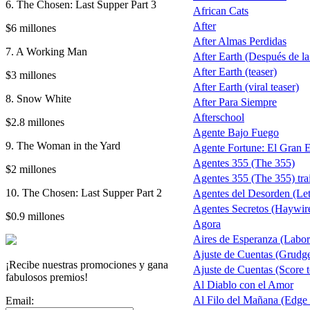
6. The Chosen: Last Supper Part 3
African Cats
After
$6 millones
After Almas Perdidas
7. A Working Man
After Earth (Después de la 
After Earth (teaser)
$3 millones
After Earth (viral teaser)
8. Snow White
After Para Siempre
Afterschool
$2.8 millones
Agente Bajo Fuego
9. The Woman in the Yard
Agente Fortune: El Gran 
Agentes 355 (The 355)
$2 millones
Agentes 355 (The 355) trai
10. The Chosen: Last Supper Part 2
Agentes del Desorden (Let
Agentes Secretos (Haywir
$0.9 millones
Agora
Aires de Esperanza (Labo
Ajuste de Cuentas (Grudg
¡Recibe nuestras promociones y gana
Ajuste de Cuentas (Score t
fabulosos premios!
Al Diablo con el Amor
Al Filo del Mañana (Edge
Email: