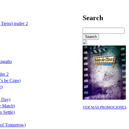
Search
Tierra) trailer 2
Engaño
ler 2
's be Cops)
e)
r Day)
e Match)
VER MÁS PROMOCIONES
o Settle)
 of Tomorrow)