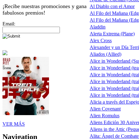
¡Recibe nuestras promociones y gana
Al Diablo con el Amor
fabulosos premios!
Al Filo del Mañana (Ed
Al Filo del Mañana (Ed
Email:
Aladdin
Alerta Extrema (Plane)
Alex Cross
Alexander y un Día Terri
Aliados (Allied)
Alice in Wonderland (S
Alice in Wonderland (tea
Alice in Wonderland (trai
Alice in Wonderland (trai
Alice in Wonderland (trai
Alice in Wonderland (trai
Alicia a través del Espej
Alien Covenant
Alien Romulus
Aliens Edición 30 Aniver
VER MÁS
Aliens in the Attic (Pequ
Navigation
Alita: Ángel de Combate 