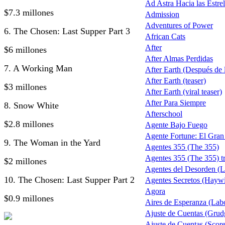
Ad Astra Hacia las Estrel
$7.3 millones
Admission
Adventures of Power
6. The Chosen: Last Supper Part 3
African Cats
After
$6 millones
After Almas Perdidas
7. A Working Man
After Earth (Después de la
After Earth (teaser)
$3 millones
After Earth (viral teaser)
After Para Siempre
8. Snow White
Afterschool
$2.8 millones
Agente Bajo Fuego
Agente Fortune: El Gra
9. The Woman in the Yard
Agentes 355 (The 355)
Agentes 355 (The 355) tr
$2 millones
Agentes del Desorden (L
10. The Chosen: Last Supper Part 2
Agentes Secretos (Haywi
Agora
$0.9 millones
Aires de Esperanza (Lab
Ajuste de Cuentas (Grud
Ajuste de Cuentas (Score 