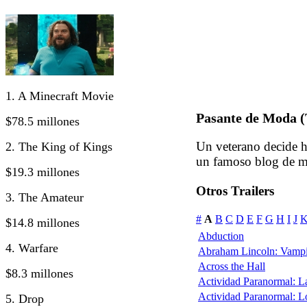
1. A Minecraft Movie
Pasante de Moda (
$78.5 millones
Un veterano decide h
2. The King of Kings
un famoso blog de m
$19.3 millones
Otros Trailers
3. The Amateur
#
A
B
C
D
E
F
G
H
I
J
$14.8 millones
Abduction
4. Warfare
Abraham Lincoln: Vampi
Across the Hall
$8.3 millones
Actividad Paranormal: 
Actividad Paranormal: 
5. Drop