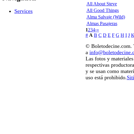
All About Steve
All Good Things
Services
Alma Salvaje (Wild)
Almas Pasajeras
1
2
3
4
›
»
#
A
B
C
D
E
F
G
H
I
J
© Boletodecine.com. T
a
info@boletodecine
Las fotos y materiale
respectivas productora
y se usan como materi
uso está prohibido.
Sit