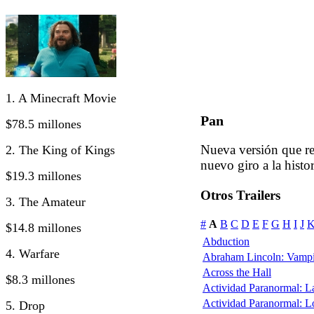
1. A Minecraft Movie
Pan
$78.5 millones
Nueva versión que re
2. The King of Kings
nuevo giro a la histor
$19.3 millones
Otros Trailers
3. The Amateur
#
A
B
C
D
E
F
G
H
I
J
$14.8 millones
Abduction
4. Warfare
Abraham Lincoln: Vampi
Across the Hall
$8.3 millones
Actividad Paranormal: 
Actividad Paranormal: 
5. Drop