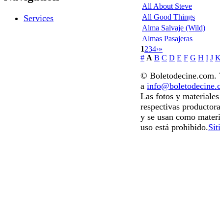
All About Steve
All Good Things
Services
Alma Salvaje (Wild)
Almas Pasajeras
1
2
3
4
›
»
#
A
B
C
D
E
F
G
H
I
J
© Boletodecine.com. T
a
info@boletodecine
Las fotos y materiale
respectivas productora
y se usan como materi
uso está prohibido.
Sit