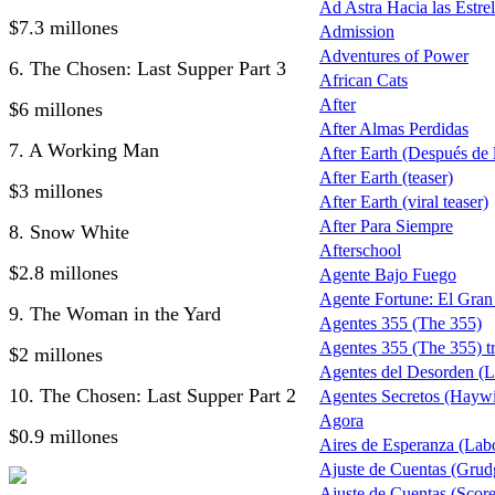
Ad Astra Hacia las Estrel
$7.3 millones
Admission
Adventures of Power
6. The Chosen: Last Supper Part 3
African Cats
After
$6 millones
After Almas Perdidas
7. A Working Man
After Earth (Después de la
After Earth (teaser)
$3 millones
After Earth (viral teaser)
After Para Siempre
8. Snow White
Afterschool
$2.8 millones
Agente Bajo Fuego
Agente Fortune: El Gra
9. The Woman in the Yard
Agentes 355 (The 355)
Agentes 355 (The 355) tr
$2 millones
Agentes del Desorden (L
10. The Chosen: Last Supper Part 2
Agentes Secretos (Haywi
Agora
$0.9 millones
Aires de Esperanza (Lab
Ajuste de Cuentas (Grud
Ajuste de Cuentas (Score 