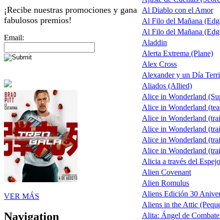
¡Recibe nuestras promociones y gana
Al Diablo con el Amor
fabulosos premios!
Al Filo del Mañana (Ed
Al Filo del Mañana (Ed
Email:
Aladdin
Alerta Extrema (Plane)
Alex Cross
Alexander y un Día Terri
Aliados (Allied)
Alice in Wonderland (S
Alice in Wonderland (tea
Alice in Wonderland (trai
Alice in Wonderland (trai
Alice in Wonderland (trai
Alice in Wonderland (trai
Alicia a través del Espej
Alien Covenant
Alien Romulus
Aliens Edición 30 Aniver
VER MÁS
Aliens in the Attic (Pequ
Navigation
Alita: Ángel de Combate 