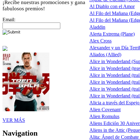
¡Recibe nuestras promociones y gana
Al Diablo con el Amor
fabulosos premios!
Al Filo del Mañana (Edg
Email:
Al Filo del Mañana (Edg
Aladdin
Alerta Extrema (Plane)
Alex Cross
Alexander y un Día Terri
Aliados (Allied)
Alice in Wonderland (Su
Alice in Wonderland (teas
Alice in Wonderland (trail
Alice in Wonderland (trail
Alice in Wonderland (trail
Alice in Wonderland (trai
Alicia a través del Espejo
Alien Covenant
Alien Romulus
VER MÁS
Aliens Edición 30 Aniver
Aliens in the Attic (Pequ
Navigation
Alita: Ángel de Combate 