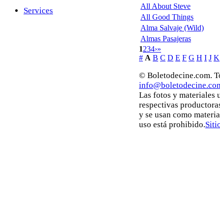
All About Steve
Services
All Good Things
Alma Salvaje (Wild)
Almas Pasajeras
1
2
3
4
›
»
#
A
B
C
D
E
F
G
H
I
J
K
© Boletodecine.com. To
info@boletodecine.co
Las fotos y materiales
respectivas productora
y se usan como materia
uso está prohibido.
Siti