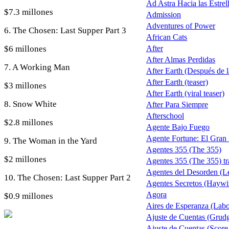
Ad Astra Hacia las Estrel
$7.3 millones
Admission
Adventures of Power
6. The Chosen: Last Supper Part 3
African Cats
$6 millones
After
After Almas Perdidas
7. A Working Man
After Earth (Después de la
After Earth (teaser)
$3 millones
After Earth (viral teaser)
8. Snow White
After Para Siempre
Afterschool
$2.8 millones
Agente Bajo Fuego
Agente Fortune: El Gran
9. The Woman in the Yard
Agentes 355 (The 355)
$2 millones
Agentes 355 (The 355) tra
Agentes del Desorden (Le
10. The Chosen: Last Supper Part 2
Agentes Secretos (Haywi
Agora
$0.9 millones
Aires de Esperanza (Lab
Ajuste de Cuentas (Grud
Ajuste de Cuentas (Score 