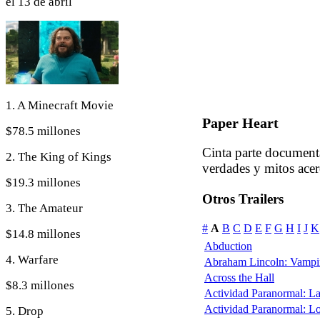
el 13 de abril
1. A Minecraft Movie
Paper Heart
$78.5 millones
Cinta parte documenta
2. The King of Kings
verdades y mitos acerc
$19.3 millones
Otros Trailers
3. The Amateur
#
A
B
C
D
E
F
G
H
I
J
K
$14.8 millones
Abduction
4. Warfare
Abraham Lincoln: Vampi
Across the Hall
$8.3 millones
Actividad Paranormal: L
Actividad Paranormal: L
5. Drop