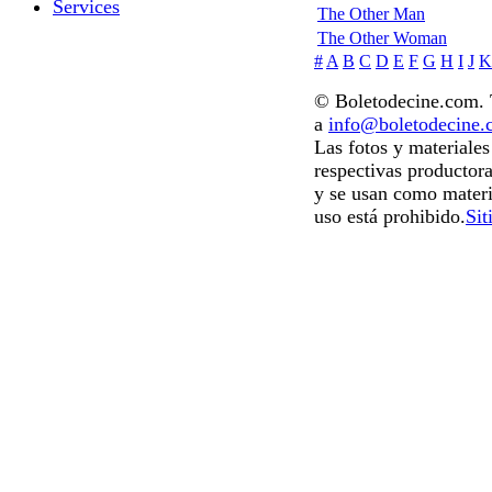
Services
The Other Man
The Other Woman
#
A
B
C
D
E
F
G
H
I
J
K
© Boletodecine.com. T
a
info@boletodecine
Las fotos y materiale
respectivas productora
y se usan como materi
uso está prohibido.
Sit