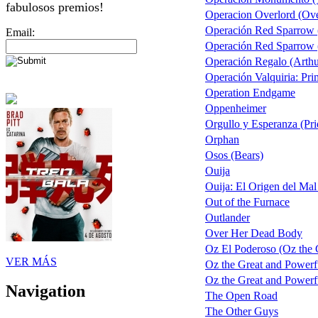
fabulosos premios!
Operacion Overlord (Ove
Operación Red Sparrow 
Email:
Operación Red Sparrow (
Operación Regalo (Arthu
Operación Valquiria: Pri
Operation Endgame
Oppenheimer
Orgullo y Esperanza (Pri
Orphan
Osos (Bears)
Ouija
Ouija: El Origen del Mal
Out of the Furnace
Outlander
Over Her Dead Body
Oz El Poderoso (Oz the G
VER MÁS
Oz the Great and Powerf
Oz the Great and Powerfu
Navigation
The Open Road
The Other Guys