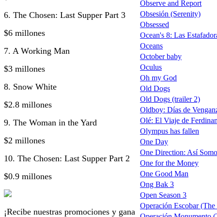
Observe and Report
Obsesión (Serenity)
6. The Chosen: Last Supper Part 3
Obsessed
$6 millones
Ocean's 8: Las Estafador
Oceans
7. A Working Man
October baby
Oculus
$3 millones
Oh my God
8. Snow White
Old Dogs
Old Dogs (trailer 2)
$2.8 millones
Oldboy: Días de Vengan
Olé: El Viaje de Ferdinan
9. The Woman in the Yard
Olympus has fallen
$2 millones
One Day
One Direction: Así Somos
10. The Chosen: Last Supper Part 2
One for the Money
One Good Man
$0.9 millones
Ong Bak 3
Open Season 3
Operación Escobar (The I
¡Recibe nuestras promociones y gana
Operación Monumento 