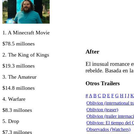
1. A Minecraft Movie
$78.5 millones
After
2. The King of Kings
El inusual romance e
$19.3 millones
rebelde. Basada en l
3. The Amateur
Otros Trailers
$14.8 millones
#
A
B
C
D
E
F
G
H
I
J
K
4. Warfare
Oblivion (international tra
$8.3 millones
Oblivion (teaser)
Oblivion (trailer internac
5. Drop
Oblivion: El tiempo del O
Observados (Watchers)
$7.3 millones