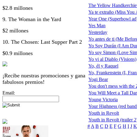
The Yellow Handkerchie
$2.8 millones
Ya te extraño (Miss You 
9. The Woman in the Yard
Year One (Superbowl ad
Yes Man
$2 millones
Yesterday
Yo antes de ti (Me Befor
10. The Chosen: Last Supper Part 2
Yo Soy Durán (I Am Du
Yo soy Simon (Love Si
$0.9 millones
Yo vi al Diablo (Visions)
Yo, él y Raquel
Yo, Frankenstein (I, Fran
¡Recibe nuestras promociones y gana
Yogi Bear
fabulosos premios!
You don't mess with the
Email:
You Will Meet a Tall Dar
Young Victoria
Your Highness (red band t
Youth in Revolt
Youth in Revolt (trailer 2
#
A
B
C
D
E
F
G
H
I
J
K