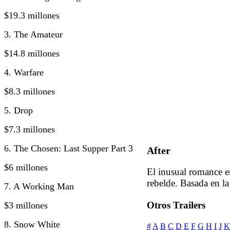
$19.3 millones
3. The Amateur
$14.8 millones
4. Warfare
$8.3 millones
5. Drop
$7.3 millones
6. The Chosen: Last Supper Part 3
After
$6 millones
El inusual romance e
rebelde. Basada en l
7. A Working Man
Otros Trailers
$3 millones
8. Snow White
#
A
B
C
D
E
F
G
H
I
J
K