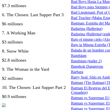
Bad Boys Hasta La Muer
$7.3 millones
Bad Boys para Siempre (B
Bad Lieutenant: Port of
6. The Chosen: Last Supper Part 3
Bad Teacher (Malas Ens
Bagman: Espiritu del Ma
$6 millones
Bailarina (Ballerina)
7. A Working Man
Bailarina (Ballerina) trail
Bajo el mismo cielo (Alo
$3 millones
Bajo la Misma Estrella (T
Balada de un hombre co
8. Snow White
Bandslam
$2.8 millones
Bandslam (trailer 2)
Bangkok Dangerous
9. The Woman in the Yard
Barbara
Barry Seal: Sólo en Amé
$2 millones
Batman (The Batman) The 
10. The Chosen: Last Supper Part 2
Batman El Regreso del 
Crusaders)
$0.9 millones
Batman vs Superman El Ori
Batman vs Superman: El Or
Batman vs Superman: El Or