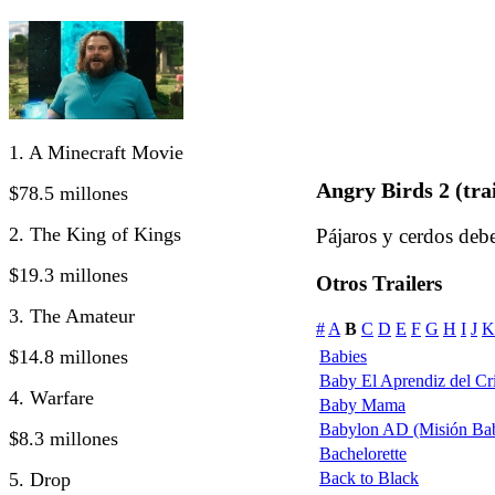
1. A Minecraft Movie
Angry Birds 2 (trai
$78.5 millones
2. The King of Kings
Pájaros y cerdos debe
$19.3 millones
Otros Trailers
3. The Amateur
#
A
B
C
D
E
F
G
H
I
J
K
$14.8 millones
Babies
Baby El Aprendiz del Cr
4. Warfare
Baby Mama
Babylon AD (Misión Bab
$8.3 millones
Bachelorette
5. Drop
Back to Black