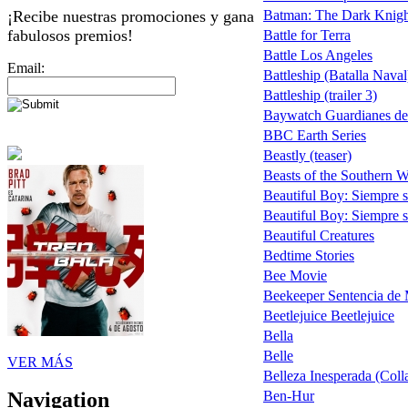
¡Recibe nuestras promociones y gana
Batman: The Dark Knigh
fabulosos premios!
Battle for Terra
Battle Los Angeles
Email:
Battleship (Batalla Naval
Battleship (trailer 3)
Baywatch Guardianes de
BBC Earth Series
Beastly (teaser)
Beasts of the Southern W
Beautiful Boy: Siempre s
Beautiful Boy: Siempre s
Beautiful Creatures
Bedtime Stories
Bee Movie
Beekeeper Sentencia de 
Beetlejuice Beetlejuice
Bella
Belle
VER MÁS
Belleza Inesperada (Coll
Ben-Hur
Navigation