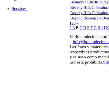
Besando a Charlie (Gray
Beverly Hills Chihuahua 
Services
Beverly Hills Chihuahua (
Beyond Reasonable Dou
1
2
3
›
»
#
A
B
C
D
E
F
G
H
I
J
K
© Boletodecine.com. T
a
info@boletodecine
Las fotos y materiale
respectivas productora
y se usan como materi
uso está prohibido.
Sit