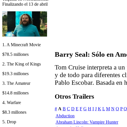
Finalizando el 13 de abril
1. A Minecraft Movie
Barry Seal: Sólo en A
$78.5 millones
2. The King of Kings
Tom Cruise interpreta a un 
$19.3 millones
y de todo para diferentes 
Pablo Escobar. Basada en h
3. The Amateur
$14.8 millones
Otros Trailers
4. Warfare
#
A
B
C
D
E
F
G
H
I
J
K
L
M
N
O
P
Q
$8.3 millones
Abduction
5. Drop
Abraham Lincoln: Vampire Hunter