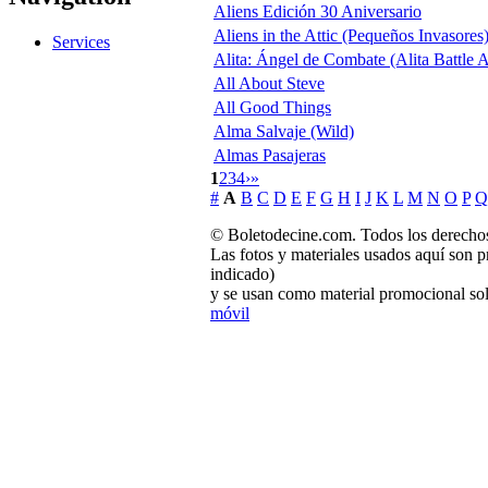
Aliens Edición 30 Aniversario
Aliens in the Attic (Pequeños Invasores
Services
Alita: Ángel de Combate (Alita Battle 
All About Steve
All Good Things
Alma Salvaje (Wild)
Almas Pasajeras
1
2
3
4
›
»
#
A
B
C
D
E
F
G
H
I
J
K
L
M
N
O
P
Q
© Boletodecine.com. Todos los derechos
Las fotos y materiales usados aquí son p
indicado)
y se usan como material promocional sol
móvil