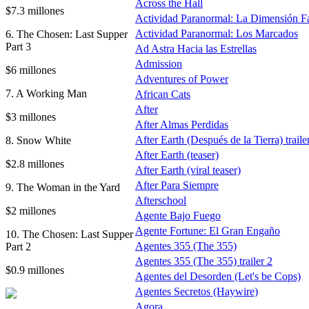
Across the Hall
$7.3 millones
Actividad Paranormal: La Dimensión F
Actividad Paranormal: Los Marcados
6. The Chosen: Last Supper
Part 3
Ad Astra Hacia las Estrellas
Admission
$6 millones
Adventures of Power
7. A Working Man
African Cats
After
$3 millones
After Almas Perdidas
After Earth (Después de la Tierra) traile
8. Snow White
After Earth (teaser)
$2.8 millones
After Earth (viral teaser)
After Para Siempre
9. The Woman in the Yard
Afterschool
$2 millones
Agente Bajo Fuego
Agente Fortune: El Gran Engaño
10. The Chosen: Last Supper
Agentes 355 (The 355)
Part 2
Agentes 355 (The 355) trailer 2
$0.9 millones
Agentes del Desorden (Let's be Cops)
Agentes Secretos (Haywire)
Agora