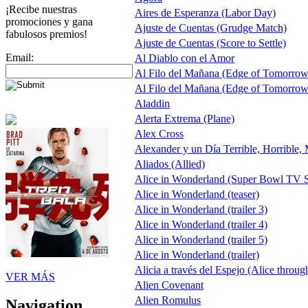
¡Recibe nuestras
Aires de Esperanza (Labor Day)
promociones y gana
Ajuste de Cuentas (Grudge Match)
fabulosos premios!
Ajuste de Cuentas (Score to Settle)
Email:
Al Diablo con el Amor
Al Filo del Mañana (Edge of Tomorrow
Al Filo del Mañana (Edge of Tomorrow
Aladdin
Alerta Extrema (Plane)
Alex Cross
Alexander y un Día Terrible, Horrible,
Aliados (Allied)
Alice in Wonderland (Super Bowl TV S
Alice in Wonderland (teaser)
Alice in Wonderland (trailer 3)
Alice in Wonderland (trailer 4)
Alice in Wonderland (trailer 5)
Alice in Wonderland (trailer)
Alicia a través del Espejo (Alice throug
VER MÁS
Alien Covenant
Alien Romulus
Navigation