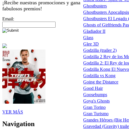
¡Recibe nuestras promociones y gana
Ghostbusters
fabulosos premios!
Ghostbusters Apocalipsi
Ghostbusters El Legado (
Email:
Ghosts of Girlfriends Pas
Gladiador II
Glass
Glee 3D
Godzilla (trailer 2)
Godzilla 2 Rey de los M
Godzilla 2: El Rey de lo
Godzilla Kong El Nuevo
Godzilla vs Kong
Going the Distance
Good Hair
Goosebumps
Goya's Ghosts
Gran Torino
VER MÁS
Gran Turismo
Grandes Héroes (Big He
Navigation
Gravedad (Gravity) traile