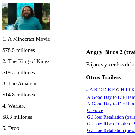
1. A Minecraft Movie
$78.5 millones
Angry Birds 2 (trai
2. The King of Kings
Pájaros y cerdos debe
$19.3 millones
Otros Trailers
3. The Amateur
#
A
B
C
D
E
F
G
H
I
J
K
$14.8 millones
A Good Day to Die Hard
A Good Day to Die Hard: 
4. Warfare
G-Force
$8.3 millones
G.I Joe: Retaliation (trail
G.I Joe: Rise of Cobra. P
5. Drop
G.I. Joe Retaliation (new 