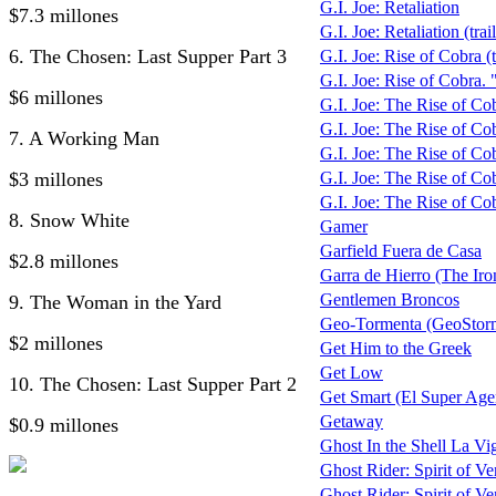
G.I. Joe: Retaliation
$7.3 millones
G.I. Joe: Retaliation (trail
6. The Chosen: Last Supper Part 3
G.I. Joe: Rise of Cobra (t
G.I. Joe: Rise of Cobra.
$6 millones
G.I. Joe: The Rise of Cob
G.I. Joe: The Rise of Cobr
7. A Working Man
G.I. Joe: The Rise of Co
$3 millones
G.I. Joe: The Rise of Co
G.I. Joe: The Rise of Co
8. Snow White
Gamer
Garfield Fuera de Casa
$2.8 millones
Garra de Hierro (The Ir
Gentlemen Broncos
9. The Woman in the Yard
Geo-Tormenta (GeoStor
$2 millones
Get Him to the Greek
Get Low
10. The Chosen: Last Supper Part 2
Get Smart (El Super Age
Getaway
$0.9 millones
Ghost In the Shell La Vig
Ghost Rider: Spirit of V
Ghost Rider: Spirit of Ve