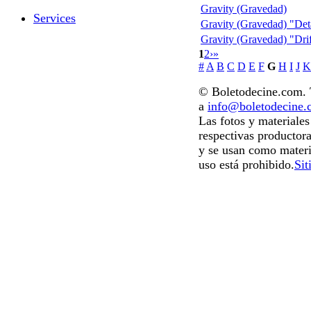
Gravity (Gravedad)
Services
Gravity (Gravedad) "Det
Gravity (Gravedad) "Drif
1
2
›
»
#
A
B
C
D
E
F
G
H
I
J
K
© Boletodecine.com. T
a
info@boletodecine
Las fotos y materiale
respectivas productora
y se usan como materi
uso está prohibido.
Sit