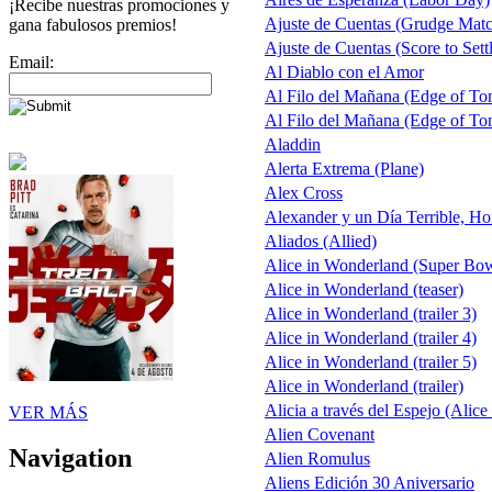
¡Recibe nuestras promociones y
Ajuste de Cuentas (Grudge Mat
gana fabulosos premios!
Ajuste de Cuentas (Score to Sett
Email:
Al Diablo con el Amor
Al Filo del Mañana (Edge of T
Al Filo del Mañana (Edge of T
Aladdin
Alerta Extrema (Plane)
Alex Cross
Alexander y un Día Terrible, Ho
Aliados (Allied)
Alice in Wonderland (Super Bo
Alice in Wonderland (teaser)
Alice in Wonderland (trailer 3)
Alice in Wonderland (trailer 4)
Alice in Wonderland (trailer 5)
Alice in Wonderland (trailer)
Alicia a través del Espejo (Alice
VER MÁS
Alien Covenant
Navigation
Alien Romulus
Aliens Edición 30 Aniversario