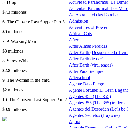
Actividad Paranormal: La Dime
5. Drop
Actividad Paranormal: Los Mar
$7.3 millones
Ad Astra Hacia las Estrellas
Admission
6. The Chosen: Last Supper Part 3
Adventures of Power
$6 millones
African Cats
After
7. A Working Man
After Almas Perdidas
$3 millones
After Earth (Después de la Tierra)
After Earth (teaser)
8. Snow White
After Earth (viral teaser)
$2.8 millones
After Para Siempre
Afterschool
9. The Woman in the Yard
Agente Bajo Fuego
$2 millones
Agente Fortune: El Gran Engañ
Agentes 355 (The 355)
10. The Chosen: Last Supper Part 2
Agentes 355 (The 355) trailer 2
Agentes del Desorden (Let's be 
$0.9 millones
Agentes Secretos (Haywire)
Agora
Aires de Esperanza (Labor Day)