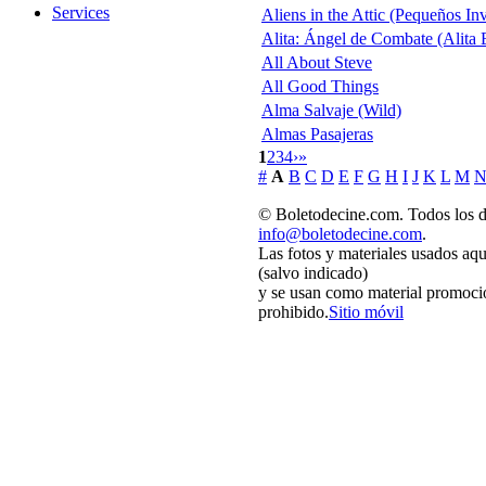
Services
Aliens in the Attic (Pequeños In
Alita: Ángel de Combate (Alita 
All About Steve
All Good Things
Alma Salvaje (Wild)
Almas Pasajeras
1
2
3
4
›
»
#
A
B
C
D
E
F
G
H
I
J
K
L
M
© Boletodecine.com. Todos los d
info@boletodecine.com
.
Las fotos y materiales usados aqu
(salvo indicado)
y se usan como material promocio
prohibido.
Sitio móvil