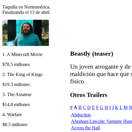
Taquilla en Norteamérica.
Finalizando el 13 de abril
Beastly (teaser)
1. A Minecraft Movie
$78.5 millones
Un joven arrogante y de 
maldición que hace que s
2. The King of Kings
físico.
$19.3 millones
Otros Trailers
3. The Amateur
$14.8 millones
#
A
B
C
D
E
F
G
H
I
J
K
L
M
4. Warfare
Abduction
Abraham Lincoln: Vampire Hunt
$8.3 millones
Across the Hall