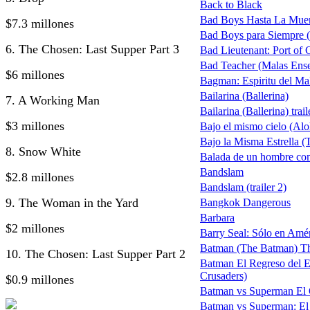
Back to Black
Bad Boys Hasta La Muer
$7.3 millones
Bad Boys para Siempre (B
6. The Chosen: Last Supper Part 3
Bad Lieutenant: Port of
Bad Teacher (Malas Ens
$6 millones
Bagman: Espiritu del Ma
Bailarina (Ballerina)
7. A Working Man
Bailarina (Ballerina) trail
$3 millones
Bajo el mismo cielo (Alo
Bajo la Misma Estrella (T
8. Snow White
Balada de un hombre co
Bandslam
$2.8 millones
Bandslam (trailer 2)
9. The Woman in the Yard
Bangkok Dangerous
Barbara
$2 millones
Barry Seal: Sólo en Amé
Batman (The Batman) The 
10. The Chosen: Last Supper Part 2
Batman El Regreso del 
Crusaders)
$0.9 millones
Batman vs Superman El Ori
Batman vs Superman: El Or