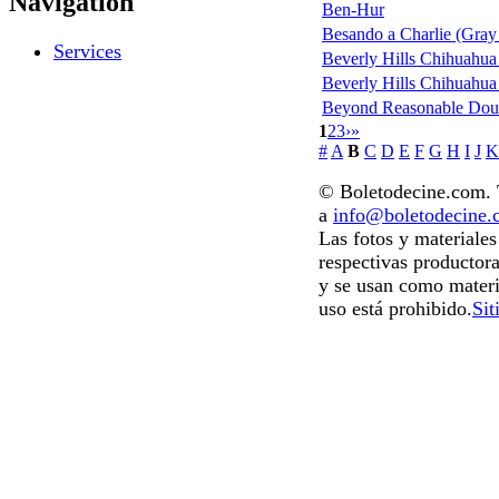
Navigation
Ben-Hur
Besando a Charlie (Gray
Services
Beverly Hills Chihuahua 
Beverly Hills Chihuahua (
Beyond Reasonable Dou
1
2
3
›
»
#
A
B
C
D
E
F
G
H
I
J
K
© Boletodecine.com. T
a
info@boletodecine
Las fotos y materiale
respectivas productora
y se usan como materi
uso está prohibido.
Sit