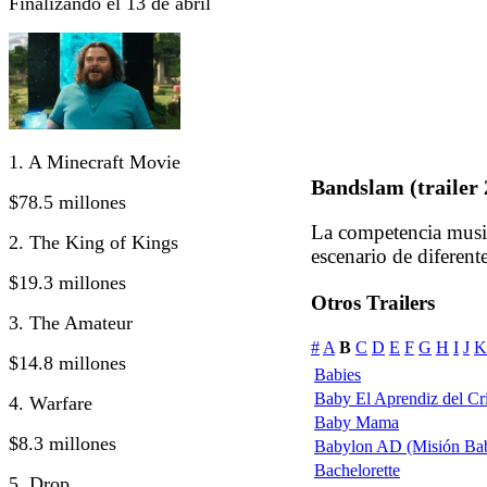
Finalizando el 13 de abril
1. A Minecraft Movie
Bandslam (trailer 
$78.5 millones
La competencia music
2. The King of Kings
escenario de diferente
$19.3 millones
Otros Trailers
3. The Amateur
#
A
B
C
D
E
F
G
H
I
J
K
$14.8 millones
Babies
Baby El Aprendiz del Cr
4. Warfare
Baby Mama
$8.3 millones
Babylon AD (Misión Bab
Bachelorette
5. Drop