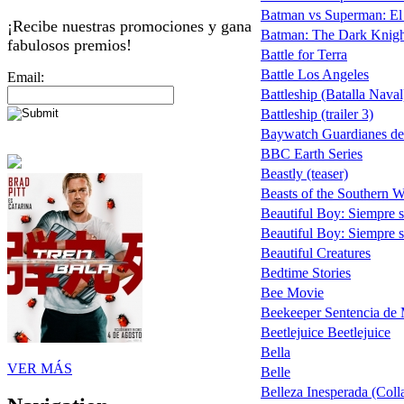
Batman vs Superman: El Or
¡Recibe nuestras promociones y gana
Batman: The Dark Knigh
fabulosos premios!
Battle for Terra
Battle Los Angeles
Email:
Battleship (Batalla Naval
Battleship (trailer 3)
Baywatch Guardianes de
BBC Earth Series
Beastly (teaser)
Beasts of the Southern W
Beautiful Boy: Siempre s
Beautiful Boy: Siempre s
Beautiful Creatures
Bedtime Stories
Bee Movie
Beekeeper Sentencia de 
Beetlejuice Beetlejuice
Bella
VER MÁS
Belle
Belleza Inesperada (Coll