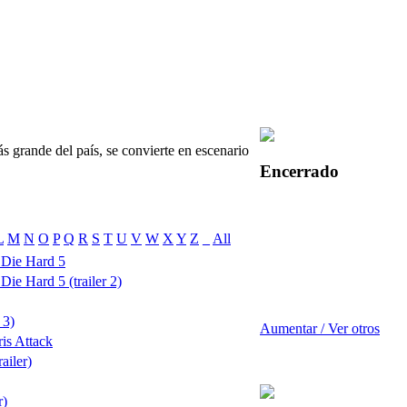
 grande del país, se convierte en escenario
Encerrado
L
M
N
O
P
Q
R
S
T
U
V
W
X
Y
Z
_
All
 Die Hard 5
ie Hard 5 (trailer 2)
 3)
Aumentar / Ver otros
ris Attack
ailer)
r)