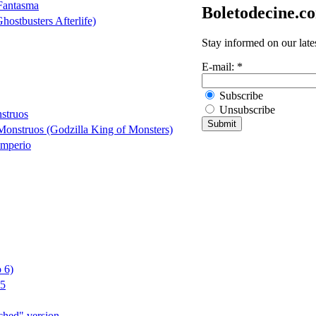
 Fantasma
Boletodecine.c
hostbusters Afterlife)
Stay informed on our late
E-mail:
*
Subscribe
Unsubscribe
struos
 Monstruos (Godzilla King of Monsters)
Imperio
 6)
 5
ched" version