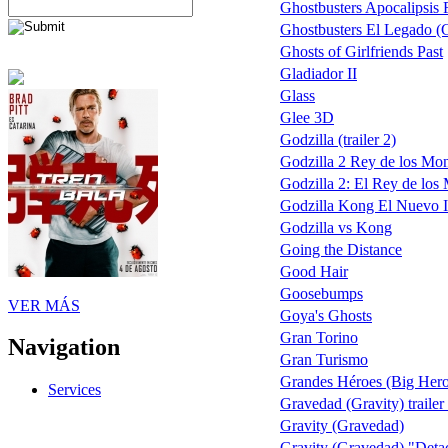
Ghostbusters Apocalipsis
Ghostbusters El Legado (G
Ghosts of Girlfriends Past
Gladiador II
Glass
Glee 3D
Godzilla (trailer 2)
Godzilla 2 Rey de los Mon
Godzilla 2: El Rey de los
Godzilla Kong El Nuevo 
Godzilla vs Kong
Going the Distance
Good Hair
Goosebumps
VER MÁS
Goya's Ghosts
Gran Torino
Navigation
Gran Turismo
Grandes Héroes (Big Hero
Services
Gravedad (Gravity) trailer
Gravity (Gravedad)
Gravity (Gravedad) "Deta