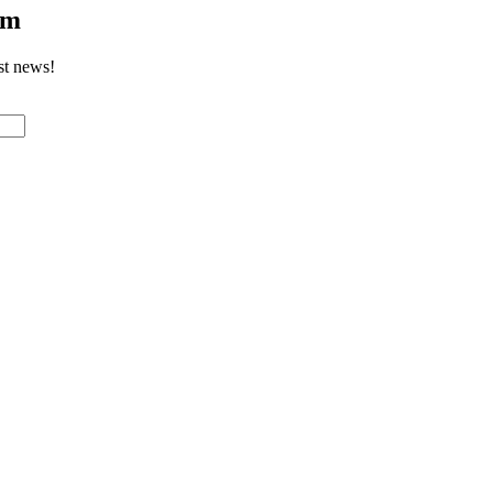
om
st news!