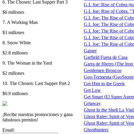
6. The Chosen: Last Supper Part 3
G.I. Joe: Rise of Cobra (tra
G.I. Joe: Rise of Cobra. 
$6 millones
G.I. Joe: The Rise of Cobr
7. A Working Man
G.I. Joe: The Rise of Cobra
G.I. Joe: The Rise of Cob
$3 millones
G.I. Joe: The Rise of Cob
8. Snow White
G.I. Joe: The Rise of Cob
Gamer
$2.8 millones
Garfield Fuera de Casa
9. The Woman in the Yard
Garra de Hierro (The Iron
Gentlemen Broncos
$2 millones
Geo-Tormenta (GeoStorm
10. The Chosen: Last Supper Part 2
Get Him to the Greek
Get Low
$0.9 millones
Get Smart (El Super Agen
Getaway
Ghost In the Shell La Vigi
¡Recibe nuestras promociones y gana
Ghost Rider: Spirit of Ve
fabulosos premios!
Ghost Rider: Spirit of Veng
Ghostbusters
Email: