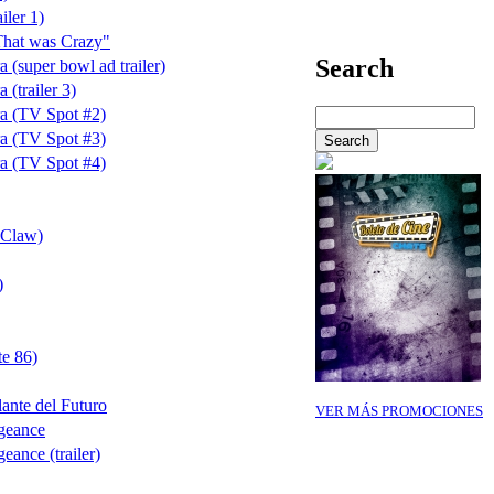
iler 1)
"That was Crazy"
Search
a (super bowl ad trailer)
 (trailer 3)
ra (TV Spot #2)
ra (TV Spot #3)
ra (TV Spot #4)
 Claw)
)
te 86)
lante del Futuro
VER MÁS PROMOCIONES
ngeance
eance (trailer)