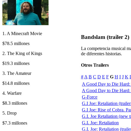
1. A Minecraft Movie
Bandslam (trailer 2)
$78.5 millones
La competencia musical más
2. The King of Kings
de diferentes historias.
$19.3 millones
Otros Trailers
3. The Amateur
#
A
B
C
D
E
F
G
H
I
J
K
$14.8 millones
A Good Day to Die Hard:
A Good Day to Die Hard: D
4. Warfare
G-Force
$8.3 millones
G.I Joe: Retaliation (trailer
G.I Joe: Rise of Cobra. Pa
5. Drop
G.I. Joe Retaliation (new tr
G.I. Joe: Retaliation
$7.3 millones
G.I. Joe: Retaliation (traile