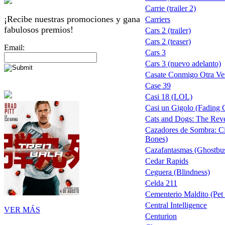
Carrie (trailer 2)
¡Recibe nuestras promociones y gana
Carriers
fabulosos premios!
Cars 2 (trailer)
Cars 2 (teaser)
Email:
Cars 3
Cars 3 (nuevo adelanto)
Casate Conmigo Otra Ve
Case 39
Casi 18 (LOL)
Casi un Gigolo (Fading 
Cats and Dogs: The Reve
Cazadores de Sombra: Ci
Bones)
Cazafantasmas (Ghostbus
Cedar Rapids
Ceguera (Blindness)
Celda 211
Cementerio Maldito (Pet 
Central Intelligence
VER MÁS
Centurion