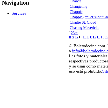
Chance
Navigation
Changeling
Chappie
Services
Chappie (trailer subtitula
Charlie St. Cloud
Chasing Mavericks
1
2
3
›
»
#
A
B
C
D
E
F
G
H
I
J
© Boletodecine.com. T
a
info@boletodecine
Las fotos y materiale
respectivas productora
y se usan como materi
uso está prohibido.
Sit