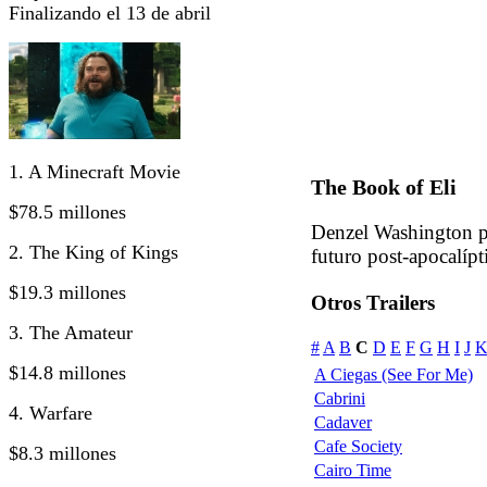
Finalizando el 13 de abril
1. A Minecraft Movie
The Book of Eli
$78.5 millones
Denzel Washington pr
2. The King of Kings
futuro post-apocalípt
$19.3 millones
Otros Trailers
3. The Amateur
#
A
B
C
D
E
F
G
H
I
J
$14.8 millones
A Ciegas (See For Me)
Cabrini
4. Warfare
Cadaver
Cafe Society
$8.3 millones
Cairo Time