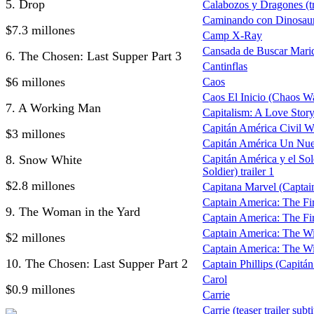
5. Drop
Calabozos y Dragones (tr
Caminando con Dinosau
$7.3 millones
Camp X-Ray
Cansada de Buscar Mari
6. The Chosen: Last Supper Part 3
Cantinflas
$6 millones
Caos
Caos El Inicio (Chaos W
7. A Working Man
Capitalism: A Love Stor
Capitán América Civil W
$3 millones
Capitán América Un Nu
8. Snow White
Capitán América y el So
Soldier) trailer 1
$2.8 millones
Capitana Marvel (Captain
Captain America: The Fi
9. The Woman in the Yard
Captain America: The Fi
Captain America: The Wi
$2 millones
Captain America: The Wint
10. The Chosen: Last Supper Part 2
Captain Phillips (Capitán 
Carol
$0.9 millones
Carrie
Carrie (teaser trailer subt