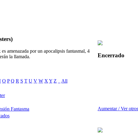
ters)
es amenazada por un apocalipsis fantasmal, 4
Encerrado
rán la llamada.
N
O
P
Q
R
S
T
U
V
W
X
Y
Z
_
All
ter
Aumentar / Ver otro
nsión Fantasma
cados