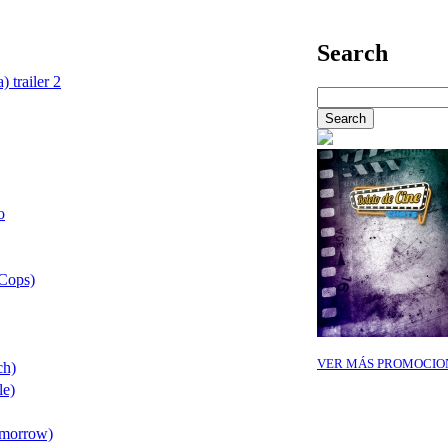
Search
) trailer 2
o
 Cops)
VER MÁS PROMOCIO
ch)
le)
omorrow)