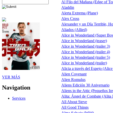
Al Filo del Mañana (Edge of T
Aladdin
Alerta Extrema (Plane)
Alex Cross
Alexander y un Día Terrible, Ho
Aliados (Allied)
Alice in Wonderland (Super Bo
Alice in Wonderland (teaser)
Alice in Wonderland (trailer 3)
Alice in Wonderland (trailer 4)
Alice in Wonderland (trailer 5)
Alice in Wonderland (trailer)
Alicia a través del Espejo (Alice
Alien Covenant
VER MÁS
Alien Romulus
Aliens Edición 30 Aniversario
Navigation
Aliens in the Attic (Pequeños In
Alita: Ángel de Combate (Alita 
Services
All About Steve
All Good Things
Alma Salvaje (Wild)