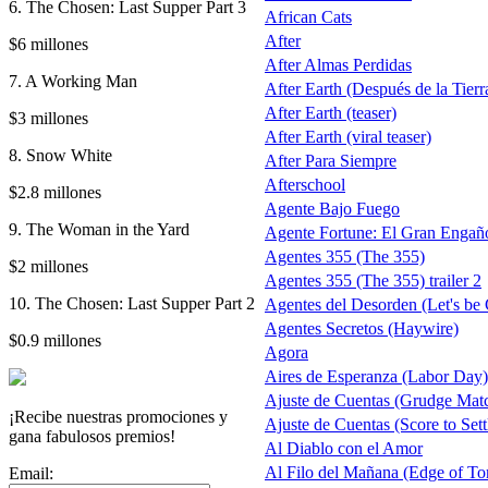
6. The Chosen: Last Supper Part 3
African Cats
After
$6 millones
After Almas Perdidas
7. A Working Man
After Earth (Después de la Tierra
After Earth (teaser)
$3 millones
After Earth (viral teaser)
8. Snow White
After Para Siempre
Afterschool
$2.8 millones
Agente Bajo Fuego
9. The Woman in the Yard
Agente Fortune: El Gran Engañ
Agentes 355 (The 355)
$2 millones
Agentes 355 (The 355) trailer 2
10. The Chosen: Last Supper Part 2
Agentes del Desorden (Let's be
Agentes Secretos (Haywire)
$0.9 millones
Agora
Aires de Esperanza (Labor Day)
Ajuste de Cuentas (Grudge Mat
¡Recibe nuestras promociones y
Ajuste de Cuentas (Score to Sett
gana fabulosos premios!
Al Diablo con el Amor
Al Filo del Mañana (Edge of T
Email: