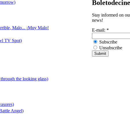
Boletodecin
omorrow)
Stay informed on our
news!
rrible, Malo... ¡Muy Malo!
E-mail:
*
wl TV Spot)
Subscribe
Unsubscribe
 through the looking glass)
vasores)
Battle Angel)