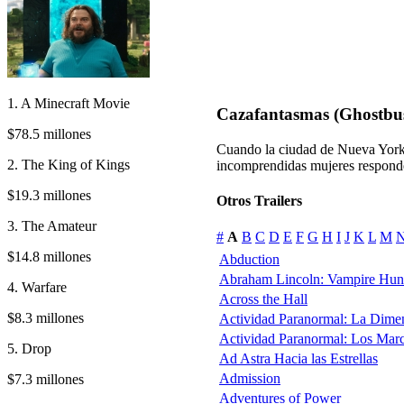
1. A Minecraft Movie
Cazafantasmas (Ghostbus
$78.5 millones
Cuando la ciudad de Nueva York 
2. The King of Kings
incomprendidas mujeres responde
$19.3 millones
Otros Trailers
3. The Amateur
#
A
B
C
D
E
F
G
H
I
J
K
L
M
$14.8 millones
Abduction
Abraham Lincoln: Vampire Hun
4. Warfare
Across the Hall
$8.3 millones
Actividad Paranormal: La Dime
Actividad Paranormal: Los Mar
5. Drop
Ad Astra Hacia las Estrellas
Admission
$7.3 millones
Adventures of Power