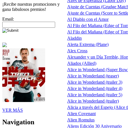
Aires de Esperanza (Labor Day)
¡Recibe nuestras promociones y
Ajuste de Cuentas (Grudge Matc
gana fabulosos premios!
Ajuste de Cuentas (Score to Settl
Email:
Al Diablo con el Amor
Al Filo del Mañana (Edge of To
Al Filo del Mañana (Edge of To
Aladdin
Alerta Extrema (Plane)
Alex Cross
Alexander y un Día Terrible, Hor
Aliados (Allied)
Alice in Wonderland (Super Bow
Alice in Wonderland (teaser)
Alice in Wonderland (trailer 3)
Alice in Wonderland (trailer 4)
Alice in Wonderland (trailer 5)
Alice in Wonderland (trailer)
Alicia a través del Espejo (Alice 
VER MÁS
Alien Covenant
Alien Romulus
Navigation
Aliens Edición 30 Aniversario