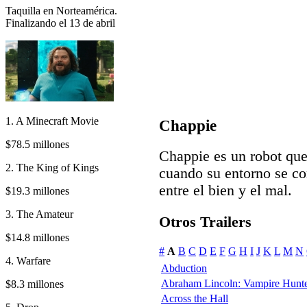
Taquilla en Norteamérica.
Finalizando el 13 de abril
1. A Minecraft Movie
Chappie
$78.5 millones
Chappie es un robot qu
2. The King of Kings
cuando su entorno se con
entre el bien y el mal.
$19.3 millones
3. The Amateur
Otros Trailers
$14.8 millones
#
A
B
C
D
E
F
G
H
I
J
K
L
M
N
4. Warfare
Abduction
Abraham Lincoln: Vampire Hunt
$8.3 millones
Across the Hall