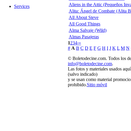
Aliens in the Attic (Pequeños Inv
Services
Alita: Ángel de Combate (Alita B
All About Steve
All Good Things
Alma Salvaje (Wild)
Almas Pasajeras
1
2
3
4
›
»
#
A
B
C
D
E
F
G
H
I
J
K
L
M
N
© Boletodecine.com. Todos los de
info@boletodecine.com
.
Las fotos y materiales usados aqu
(salvo indicado)
y se usan como material promocion
prohibido.
Sitio móvil