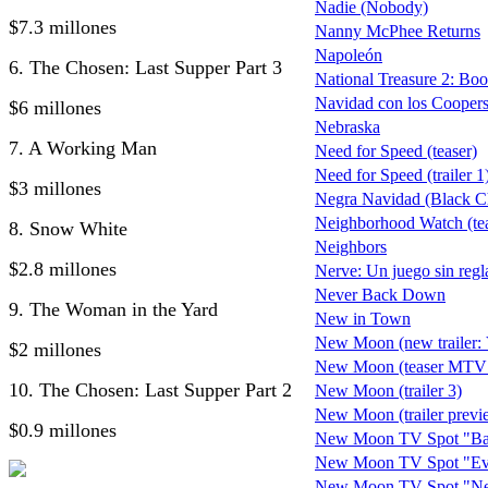
Nadie (Nobody)
$7.3 millones
Nanny McPhee Returns
Napoleón
6. The Chosen: Last Supper Part 3
National Treasure 2: Boo
Navidad con los Coopers
$6 millones
Nebraska
7. A Working Man
Need for Speed (teaser)
Need for Speed (trailer 1
$3 millones
Negra Navidad (Black C
Neighborhood Watch (tea
8. Snow White
Neighbors
$2.8 millones
Nerve: Un juego sin regl
Never Back Down
9. The Woman in the Yard
New in Town
New Moon (new trailer: V
$2 millones
New Moon (teaser MTV
10. The Chosen: Last Supper Part 2
New Moon (trailer 3)
New Moon (trailer previ
$0.9 millones
New Moon TV Spot "Bat
New Moon TV Spot "Ev
New Moon TV Spot "Ne