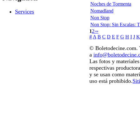
Noches de Tormenta
Nomadland
Services
Non Stop
Non Stop: Sin Escalas: 
1
2
›
»
#
A
B
C
D
E
F
G
H
I
J
K
© Boletodecine.com. T
a
info@boletodecine
Las fotos y materiale
respectivas productora
y se usan como materi
uso está prohibido.
Sit