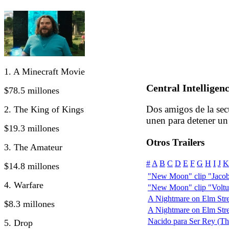
1. A Minecraft Movie
Central Intelligen
$78.5 millones
Dos amigos de la sec
2. The King of Kings
unen para detener un
$19.3 millones
Otros Trailers
3. The Amateur
#
A
B
C
D
E
F
G
H
I
J
K
$14.8 millones
"New Moon" clip "Jacob
4. Warfare
"New Moon" clip "Voltur
A Nightmare on Elm Stree
$8.3 millones
A Nightmare on Elm Street
Nacido para Ser Rey (T
5. Drop