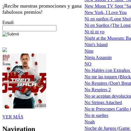
¡Recibe nuestras promociones y gana
New Moon TV Spot "Sa
fabulosos premios!
New York, I Love You
Ni en sueños (Long Shot
Email:
Ni en Sueños (The LongSh
Ni tú ni yo
Night at the Museum: Bat
Nim's Island
Nine
Ninja Assassin
NO
No Hables con Extraños 
No me las toquen (Block
No Respires (Don't Brea
No Respires 2
No se aceptan devolucio
No Strings Attached
No te Preocupes Cariño 
No te sueltes
VER MÁS
Noah
Navigation
Noche de Juegos (Game 