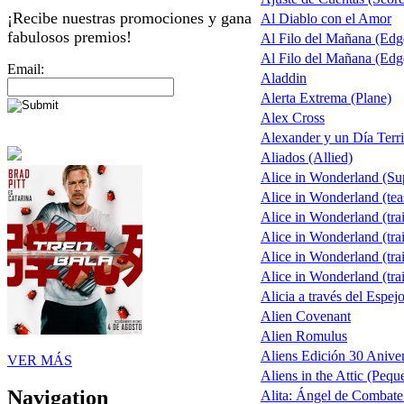
¡Recibe nuestras promociones y gana
Al Diablo con el Amor
fabulosos premios!
Al Filo del Mañana (Ed
Al Filo del Mañana (Ed
Email:
Aladdin
Alerta Extrema (Plane)
Alex Cross
Alexander y un Día Terri
Aliados (Allied)
Alice in Wonderland (S
Alice in Wonderland (tea
Alice in Wonderland (trai
Alice in Wonderland (trai
Alice in Wonderland (trai
Alice in Wonderland (trai
Alicia a través del Espej
Alien Covenant
Alien Romulus
Aliens Edición 30 Aniver
VER MÁS
Aliens in the Attic (Pequ
Navigation
Alita: Ángel de Combate 