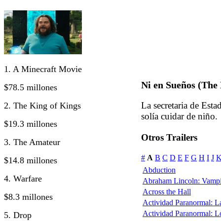
1. A Minecraft Movie
Ni en Sueños (The 
$78.5 millones
La secretaria de Esta
2. The King of Kings
solía cuidar de niño.
$19.3 millones
Otros Trailers
3. The Amateur
#
A
B
C
D
E
F
G
H
I
J
$14.8 millones
Abduction
4. Warfare
Abraham Lincoln: Vampi
Across the Hall
$8.3 millones
Actividad Paranormal: 
Actividad Paranormal: 
5. Drop