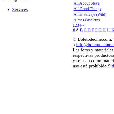
All About Steve
All Good Things
Services
Alma Salvaje (Wild)
Almas Pasajeras
1
2
3
4
›
»
#
A
B
C
D
E
F
G
H
I
J
© Boletodecine.com. T
a
info@boletodecine
Las fotos y materiale
respectivas productora
y se usan como materi
uso está prohibido.
Sit