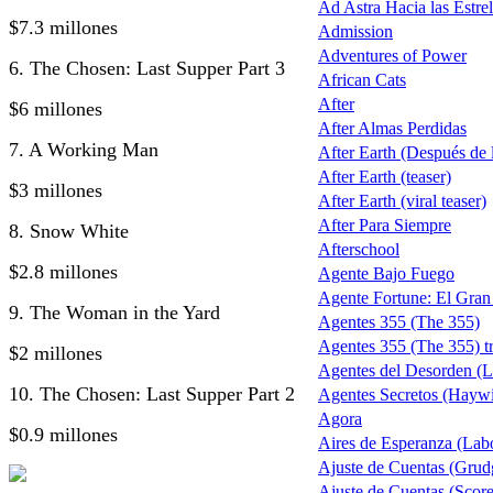
Ad Astra Hacia las Estrel
$7.3 millones
Admission
Adventures of Power
6. The Chosen: Last Supper Part 3
African Cats
After
$6 millones
After Almas Perdidas
7. A Working Man
After Earth (Después de la
After Earth (teaser)
$3 millones
After Earth (viral teaser)
After Para Siempre
8. Snow White
Afterschool
$2.8 millones
Agente Bajo Fuego
Agente Fortune: El Gra
9. The Woman in the Yard
Agentes 355 (The 355)
Agentes 355 (The 355) tr
$2 millones
Agentes del Desorden (L
10. The Chosen: Last Supper Part 2
Agentes Secretos (Haywi
Agora
$0.9 millones
Aires de Esperanza (Lab
Ajuste de Cuentas (Grud
Ajuste de Cuentas (Score 