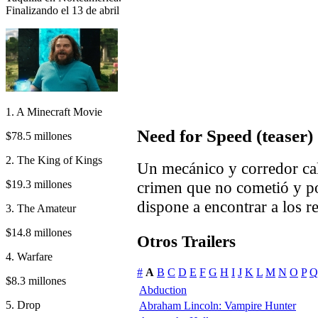
Finalizando el 13 de abril
1. A Minecraft Movie
Need for Speed (teaser)
$78.5 millones
2. The King of Kings
Un mecánico y corredor cal
$19.3 millones
crimen que no cometió y por
dispone a encontrar a los r
3. The Amateur
$14.8 millones
Otros Trailers
4. Warfare
#
A
B
C
D
E
F
G
H
I
J
K
L
M
N
O
P
Q
$8.3 millones
Abduction
5. Drop
Abraham Lincoln: Vampire Hunter