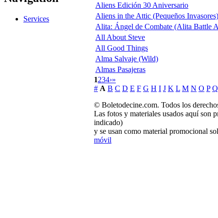
Aliens Edición 30 Aniversario
Aliens in the Attic (Pequeños Invasores
Services
Alita: Ángel de Combate (Alita Battle 
All About Steve
All Good Things
Alma Salvaje (Wild)
Almas Pasajeras
1
2
3
4
›
»
#
A
B
C
D
E
F
G
H
I
J
K
L
M
N
O
P
Q
© Boletodecine.com. Todos los derechos
Las fotos y materiales usados aquí son p
indicado)
y se usan como material promocional sol
móvil