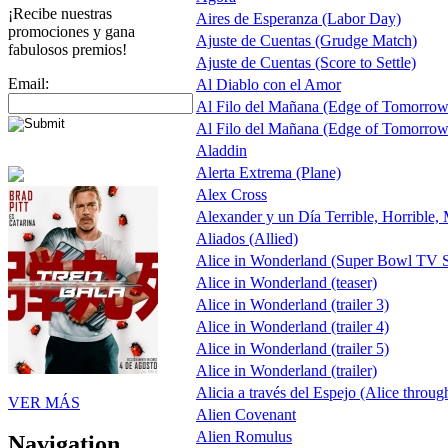
¡Recibe nuestras
Aires de Esperanza (Labor Day)
promociones y gana
Ajuste de Cuentas (Grudge Match)
fabulosos premios!
Ajuste de Cuentas (Score to Settle)
Email:
Al Diablo con el Amor
Al Filo del Mañana (Edge of Tomorrow
Al Filo del Mañana (Edge of Tomorrow
Aladdin
Alerta Extrema (Plane)
Alex Cross
Alexander y un Día Terrible, Horrible,
Aliados (Allied)
Alice in Wonderland (Super Bowl TV S
Alice in Wonderland (teaser)
Alice in Wonderland (trailer 3)
Alice in Wonderland (trailer 4)
Alice in Wonderland (trailer 5)
Alice in Wonderland (trailer)
Alicia a través del Espejo (Alice throug
VER MÁS
Alien Covenant
Alien Romulus
Navigation