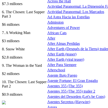
Across the Hall
$7.3 millones
Actividad Paranormal: La Dimensión F
Actividad Paranormal: Los Marcados
6. The Chosen: Last Supper
Part 3
Ad Astra Hacia las Estrellas
Admission
$6 millones
Adventures of Power
7. A Working Man
African Cats
After
$3 millones
After Almas Perdidas
After Earth (Después de la Tierra) traile
8. Snow White
After Earth (teaser)
$2.8 millones
After Earth (viral teaser)
After Para Siempre
9. The Woman in the Yard
Afterschool
$2 millones
Agente Bajo Fuego
Agente Fortune: El Gran Engaño
10. The Chosen: Last Supper
Agentes 355 (The 355)
Part 2
Agentes 355 (The 355) trailer 2
$0.9 millones
Agentes del Desorden (Let's be Cops)
Agentes Secretos (Haywire)
Agora