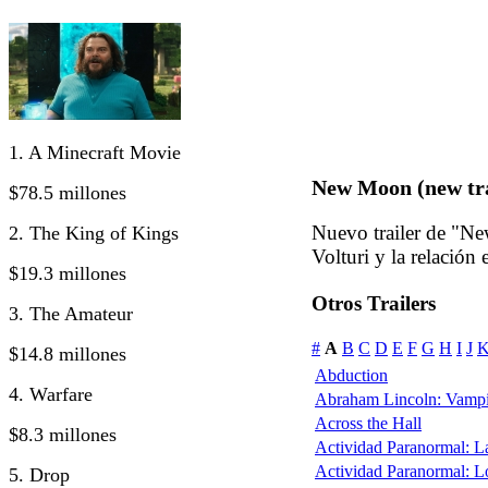
1. A Minecraft Movie
New Moon (new trai
$78.5 millones
Nuevo trailer de "Ne
2. The King of Kings
Volturi y la relación
$19.3 millones
Otros Trailers
3. The Amateur
#
A
B
C
D
E
F
G
H
I
J
$14.8 millones
Abduction
4. Warfare
Abraham Lincoln: Vampi
Across the Hall
$8.3 millones
Actividad Paranormal: 
Actividad Paranormal: 
5. Drop