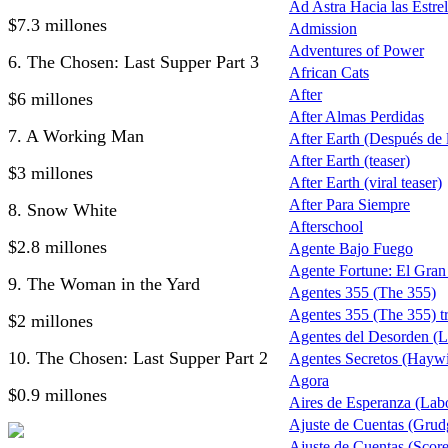
Ad Astra Hacia las Estrel
$7.3 millones
Admission
Adventures of Power
6. The Chosen: Last Supper Part 3
African Cats
After
$6 millones
After Almas Perdidas
7. A Working Man
After Earth (Después de la
After Earth (teaser)
$3 millones
After Earth (viral teaser)
After Para Siempre
8. Snow White
Afterschool
$2.8 millones
Agente Bajo Fuego
Agente Fortune: El Gra
9. The Woman in the Yard
Agentes 355 (The 355)
Agentes 355 (The 355) tr
$2 millones
Agentes del Desorden (L
10. The Chosen: Last Supper Part 2
Agentes Secretos (Haywi
Agora
$0.9 millones
Aires de Esperanza (Lab
Ajuste de Cuentas (Grud
Ajuste de Cuentas (Score 