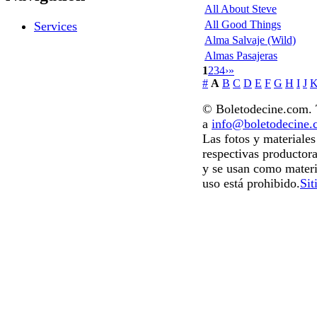
All About Steve
All Good Things
Services
Alma Salvaje (Wild)
Almas Pasajeras
1
2
3
4
›
»
#
A
B
C
D
E
F
G
H
I
J
© Boletodecine.com. T
a
info@boletodecine
Las fotos y materiale
respectivas productora
y se usan como materi
uso está prohibido.
Sit