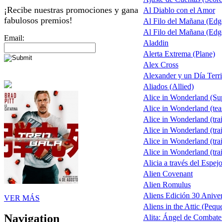
¡Recibe nuestras promociones y gana
Al Diablo con el Amor
fabulosos premios!
Al Filo del Mañana (Ed
Al Filo del Mañana (Ed
Email:
Aladdin
Alerta Extrema (Plane)
Alex Cross
Alexander y un Día Terri
Aliados (Allied)
Alice in Wonderland (S
Alice in Wonderland (tea
Alice in Wonderland (trai
Alice in Wonderland (trai
Alice in Wonderland (trai
Alice in Wonderland (trai
Alicia a través del Espej
Alien Covenant
Alien Romulus
Aliens Edición 30 Aniver
VER MÁS
Aliens in the Attic (Pequ
Navigation
Alita: Ángel de Combate 