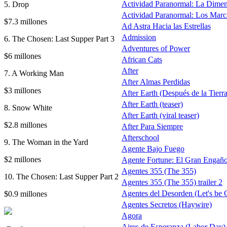
Actividad Paranormal: La Dime
5. Drop
Actividad Paranormal: Los Mar
$7.3 millones
Ad Astra Hacia las Estrellas
Admission
6. The Chosen: Last Supper Part 3
Adventures of Power
$6 millones
African Cats
After
7. A Working Man
After Almas Perdidas
$3 millones
After Earth (Después de la Tierra)
After Earth (teaser)
8. Snow White
After Earth (viral teaser)
$2.8 millones
After Para Siempre
Afterschool
9. The Woman in the Yard
Agente Bajo Fuego
$2 millones
Agente Fortune: El Gran Engañ
Agentes 355 (The 355)
10. The Chosen: Last Supper Part 2
Agentes 355 (The 355) trailer 2
Agentes del Desorden (Let's be 
$0.9 millones
Agentes Secretos (Haywire)
Agora
Aires de Esperanza (Labor Day)