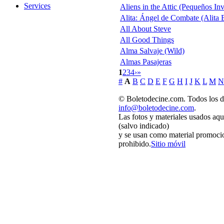
Services
Aliens in the Attic (Pequeños In
Alita: Ángel de Combate (Alita B
All About Steve
All Good Things
Alma Salvaje (Wild)
Almas Pasajeras
1
2
3
4
›
»
#
A
B
C
D
E
F
G
H
I
J
K
L
M
N
© Boletodecine.com. Todos los d
info@boletodecine.com
.
Las fotos y materiales usados aqu
(salvo indicado)
y se usan como material promocio
prohibido.
Sitio móvil