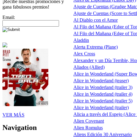
¡Recibe nuestras promociones y
Ajuste de Cuentas (Grudge Matc
gana fabulosos premios!
Ajuste de Cuentas (Score to Settl
Email:
Al Diablo con el Amor
Al Filo del Mañana (Edge of T
Al Filo del Mañana (Edge of T
Aladdin
Alerta Extrema (Plane)
Alex Cross
Alexander y un Día Terrible, Ho
Aliados (Allied)
Alice in Wonderland (Super Bo
Alice in Wonderland (teaser)
Alice in Wonderland (trailer 3)
Alice in Wonderland (trailer 4)
Alice in Wonderland (trailer 5)
Alice in Wonderland (trailer)
Alicia a través del Espejo (Alice
VER MÁS
Alien Covenant
Navigation
Alien Romulus
Aliens Edición 30 Aniversario