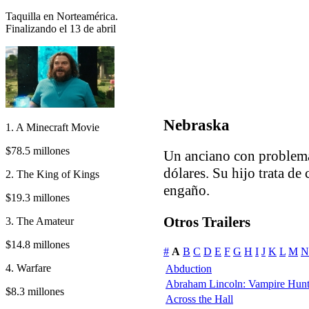
Taquilla en Norteamérica.
Finalizando el 13 de abril
Nebraska
1. A Minecraft Movie
$78.5 millones
Un anciano con problema
dólares. Su hijo trata d
2. The King of Kings
engaño.
$19.3 millones
Otros Trailers
3. The Amateur
$14.8 millones
#
A
B
C
D
E
F
G
H
I
J
K
L
M
N
4. Warfare
Abduction
Abraham Lincoln: Vampire Hunt
$8.3 millones
Across the Hall