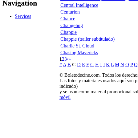
Navigation
Central Intelligence
Centurion
Services
Chance
Changeling
Chappie
Chappie (trailer subtitulado)
Charlie St. Cloud
Chasing Mavericks
1
2
3
›
»
#
A
B
C
D
E
F
G
H
I
J
K
L
M
N
O
P
Q
© Boletodecine.com. Todos los derechos
Las fotos y materiales usados aquí son p
indicado)
y se usan como material promocional sol
móvil