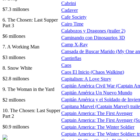
Cabrini
$7.3 millones
Cadaver
Cafe Society
6. The Chosen: Last Supper
Cairo Time
Part 3
Calabozos y Dragones (trailer 2)
$6 millones
Caminando con Dinosaurios 3D
Camp X-Ray
7. A Working Man
Cansada de Buscar Marido (My One an
$3 millones
Cantinflas
Caos
8. Snow White
Caos El Inicio (Chaos Walking)
$2.8 millones
Capitalism: A Love Story
Capitán América Civil War (Captain Am
9. The Woman in the Yard
Capitán América Un Nuevo Mundo
Capitán América y el Soldado de Inviern
$2 millones
Capitana Marvel (Captain Marvel) traile
10. The Chosen: Last Supper
Captain America: The First Avenger
Part 2
Captain America: The First Avenger (
$0.9 millones
Captain America: The Winter Soldier
Captain America: The Winter Soldier: tr