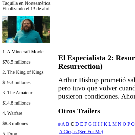
Taquilla en Norteamérica.
Finalizando el 13 de abril
1. A Minecraft Movie
El Especialista 2: Resu
$78.5 millones
Resurrection)
2. The King of Kings
Arthur Bishop prometió sali
$19.3 millones
pero tuvo que volver cuand
3. The Amateur
pusieron condiciones. Ahor
$14.8 millones
Otros Trailers
4. Warfare
$8.3 millones
#
A
B
C
D
E
F
G
H
I
J
K
L
M
N
O
P
Q
A Ciegas (See For Me)
5. Drop