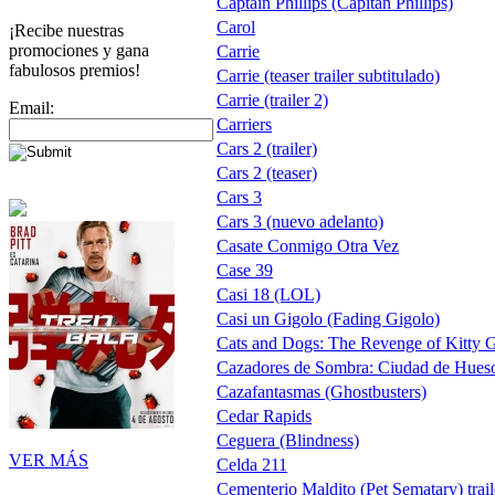
Captain Phillips (Capitán Phillips)
Carol
¡Recibe nuestras
promociones y gana
Carrie
fabulosos premios!
Carrie (teaser trailer subtitulado)
Carrie (trailer 2)
Email:
Carriers
Cars 2 (trailer)
Cars 2 (teaser)
Cars 3
Cars 3 (nuevo adelanto)
Casate Conmigo Otra Vez
Case 39
Casi 18 (LOL)
Casi un Gigolo (Fading Gigolo)
Cats and Dogs: The Revenge of Kitty G
Cazadores de Sombra: Ciudad de Hueso 
Cazafantasmas (Ghostbusters)
Cedar Rapids
Ceguera (Blindness)
VER MÁS
Celda 211
Cementerio Maldito (Pet Sematary) trail