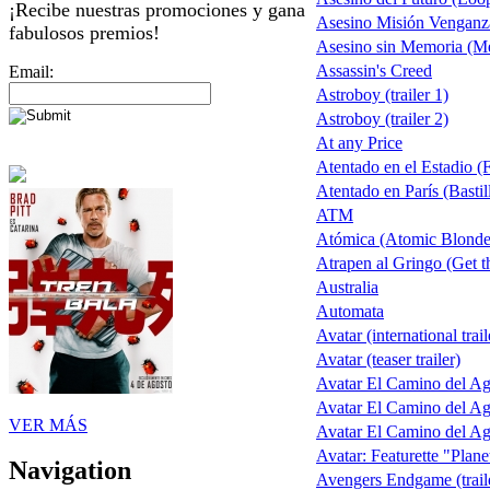
¡Recibe nuestras promociones y gana
Asesino Misión Venganz
fabulosos premios!
Asesino sin Memoria (M
Assassin's Creed
Email:
Astroboy (trailer 1)
Astroboy (trailer 2)
At any Price
Atentado en el Estadio (
Atentado en París (Basti
ATM
Atómica (Atomic Blonde
Atrapen al Gringo (Get t
Australia
Automata
Avatar (international trail
Avatar (teaser trailer)
Avatar El Camino del A
Avatar El Camino del Agu
VER MÁS
Avatar El Camino del Agua
Avatar: Featurette "Plane
Navigation
Avengers Endgame (trail