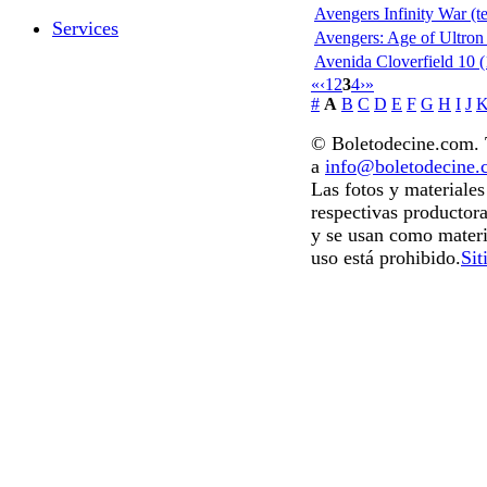
Avengers Infinity War (tea
Services
Avengers: Age of Ultron (
Avenida Cloverfield 10 (
«
‹
1
2
3
4
›
»
#
A
B
C
D
E
F
G
H
I
J
© Boletodecine.com. T
a
info@boletodecine
Las fotos y materiale
respectivas productora
y se usan como materi
uso está prohibido.
Sit