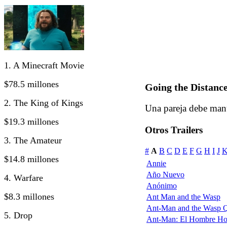
1. A Minecraft Movie
$78.5 millones
Going the Distanc
2. The King of Kings
Una pareja debe mante
$19.3 millones
Otros Trailers
3. The Amateur
#
A
B
C
D
E
F
G
H
I
J
$14.8 millones
Annie
Año Nuevo
4. Warfare
Anónimo
$8.3 millones
Ant Man and the Wasp
Ant-Man and the Wasp 
5. Drop
Ant-Man: El Hombre Ho