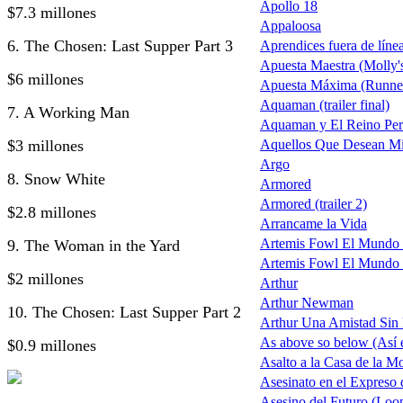
Apollo 18
$7.3 millones
Appaloosa
6. The Chosen: Last Supper Part 3
Aprendices fuera de línea
Apuesta Maestra (Molly
$6 millones
Apuesta Máxima (Runner
Aquaman (trailer final)
7. A Working Man
Aquaman y El Reino Per
$3 millones
Aquellos Que Desean Mi
Argo
8. Snow White
Armored
Armored (trailer 2)
$2.8 millones
Arrancame la Vida
Artemis Fowl El Mundo 
9. The Woman in the Yard
Artemis Fowl El Mundo 
$2 millones
Arthur
Arthur Newman
10. The Chosen: Last Supper Part 2
Arthur Una Amistad Sin 
As above so below (Así en
$0.9 millones
Asalto a la Casa de la
Asesinato en el Expreso 
Asesino del Futuro (Loo