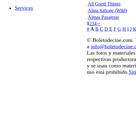
All Good Things
Services
Alma Salvaje (Wild)
Almas Pasajeras
1
2
3
4
›
»
#
A
B
C
D
E
F
G
H
I
J
© Boletodecine.com. T
a
info@boletodecine
Las fotos y materiale
respectivas productora
y se usan como materi
uso está prohibido.
Sit