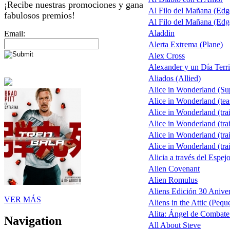
¡Recibe nuestras promociones y gana
Al Filo del Mañana (Ed
fabulosos premios!
Al Filo del Mañana (Ed
Aladdin
Email:
Alerta Extrema (Plane)
Alex Cross
Alexander y un Día Terri
Aliados (Allied)
Alice in Wonderland (S
Alice in Wonderland (tea
Alice in Wonderland (trai
Alice in Wonderland (trai
Alice in Wonderland (trai
Alice in Wonderland (trai
Alicia a través del Espej
Alien Covenant
Alien Romulus
Aliens Edición 30 Aniver
VER MÁS
Aliens in the Attic (Pequ
Alita: Ángel de Combate 
Navigation
All About Steve