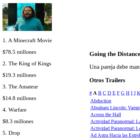
1. A Minecraft Movie
$78.5 millones
Going the Distanc
2. The King of Kings
Una pareja debe mante
$19.3 millones
Otros Trailers
3. The Amateur
#
A
B
C
D
E
F
G
H
I
J
$14.8 millones
Abduction
Abraham Lincoln: Vampi
4. Warfare
Across the Hall
$8.3 millones
Actividad Paranormal: 
Actividad Paranormal: 
5. Drop
Ad Astra Hacia las Estrel