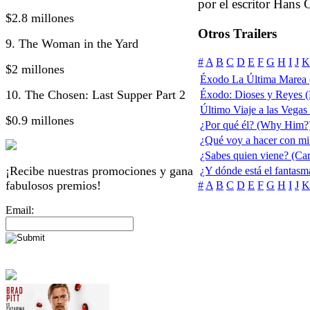
por el escritor Hans 
$2.8 millones
Otros Trailers
9. The Woman in the Yard
#
A
B
C
D
E
F
G
H
I
J
K
$2 millones
Éxodo La Última Marea 
10. The Chosen: Last Supper Part 2
Éxodo: Dioses y Reyes 
Último Viaje a las Vegas
$0.9 millones
¿Por qué él? (Why Him?
¿Qué voy a hacer con mi
¿Sabes quien viene? (Ca
¡Recibe nuestras promociones y gana
¿Y dónde está el fantas
fabulosos premios!
#
A
B
C
D
E
F
G
H
I
J
K
Email: