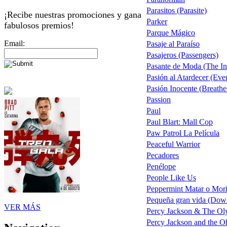
Parasitos (Parasite)
¡Recibe nuestras promociones y gana
Parker
fabulosos premios!
Parque Mágico
Email:
Pasaje al Paraíso
Pasajeros (Passengers)
Pasante de Moda (The In
Pasión al Atardecer (Eve
Pasión Inocente (Breathe
Passion
Paul
Paul Blart: Mall Cop
Paw Patrol La Película
Peaceful Warrior
Pecadores
Penélope
People Like Us
Peppermint Matar o Mori
Pequeña gran vida (Dow
VER MÁS
Percy Jackson & The Oly
Percy Jackson and the Ol