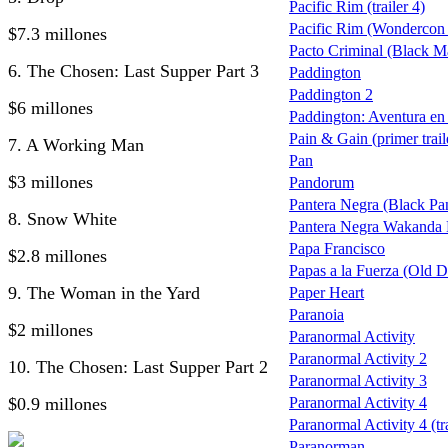
Pacific Rim (trailer 4)
Pacific Rim (Wondercon t
$7.3 millones
Pacto Criminal (Black M
6. The Chosen: Last Supper Part 3
Paddington
Paddington 2
$6 millones
Paddington: Aventura en 
Pain & Gain (primer trail
7. A Working Man
Pan
$3 millones
Pandorum
Pantera Negra (Black Pa
8. Snow White
Pantera Negra Wakanda 
Papa Francisco
$2.8 millones
Papas a la Fuerza (Old Do
9. The Woman in the Yard
Paper Heart
Paranoia
$2 millones
Paranormal Activity
Paranormal Activity 2
10. The Chosen: Last Supper Part 2
Paranormal Activity 3
$0.9 millones
Paranormal Activity 4
Paranormal Activity 4 (tra
Paranorman