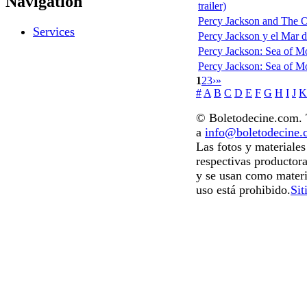
Navigation
trailer)
Percy Jackson and The Ol
Services
Percy Jackson y el Mar de
Percy Jackson: Sea of M
Percy Jackson: Sea of Mon
1
2
3
›
»
#
A
B
C
D
E
F
G
H
I
J
K
© Boletodecine.com. T
a
info@boletodecine
Las fotos y materiale
respectivas productora
y se usan como materi
uso está prohibido.
Sit