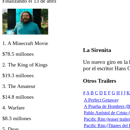
Finalizando el 13 de abril
1. A Minecraft Movie
La Sirenita
$78.5 millones
Un nuevo giro en la h
2. The King of Kings
por el escritor Hans 
$19.3 millones
Otros Trailers
3. The Amateur
#
A
B
C
D
E
F
G
H
I
J
K
$14.8 millones
A Perfect Getaway
A Prueba de Hombres (B
4. Warfare
Pablo Apóstol de Cristo (
$8.3 millones
Pacific Rim (teaser traile
Pacific Rim (Titanes del P
5. Drop