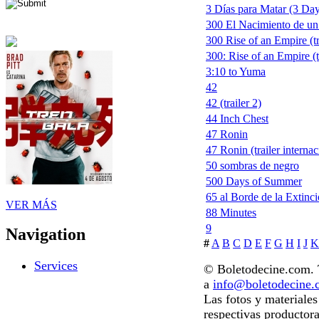
3 Días para Matar (3 Days
300 El Nacimiento de un
300 Rise of an Empire (tr
300: Rise of an Empire (t
3:10 to Yuma
42
42 (trailer 2)
44 Inch Chest
47 Ronin
47 Ronin (trailer internac
50 sombras de negro
500 Days of Summer
65 al Borde de la Extinc
VER MÁS
88 Minutes
9
Navigation
#
A
B
C
D
E
F
G
H
I
J
K
Services
© Boletodecine.com. T
a
info@boletodecine
Las fotos y materiale
respectivas productora