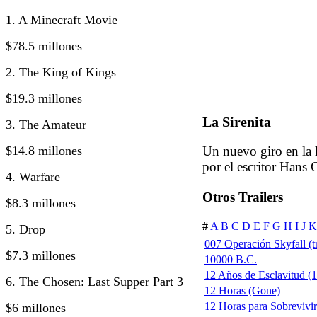
1. A Minecraft Movie
$78.5 millones
2. The King of Kings
$19.3 millones
La Sirenita
3. The Amateur
$14.8 millones
Un nuevo giro en la h
por el escritor Hans 
4. Warfare
Otros Trailers
$8.3 millones
#
A
B
C
D
E
F
G
H
I
J
K
5. Drop
007 Operación Skyfall (tr
$7.3 millones
10000 B.C.
12 Años de Esclavitud (1
6. The Chosen: Last Supper Part 3
12 Horas (Gone)
12 Horas para Sobrevivi
$6 millones