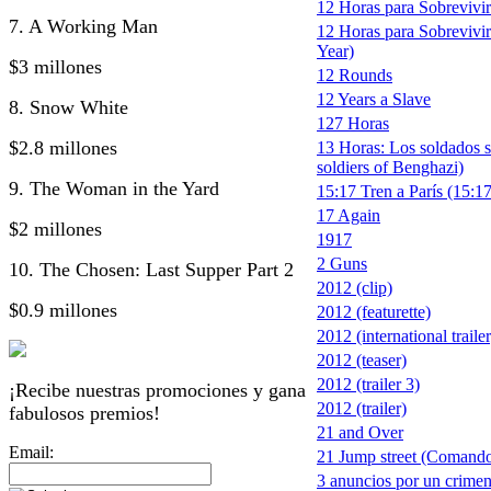
12 Horas para Sobrevivir 
7. A Working Man
12 Horas para Sobrevivir
Year)
$3 millones
12 Rounds
12 Years a Slave
8. Snow White
127 Horas
$2.8 millones
13 Horas: Los soldados s
soldiers of Benghazi)
9. The Woman in the Yard
15:17 Tren a París (15:17
17 Again
$2 millones
1917
2 Guns
10. The Chosen: Last Supper Part 2
2012 (clip)
$0.9 millones
2012 (featurette)
2012 (international trailer
2012 (teaser)
2012 (trailer 3)
¡Recibe nuestras promociones y gana
2012 (trailer)
fabulosos premios!
21 and Over
Email:
21 Jump street (Comando
3 anuncios por un crimen