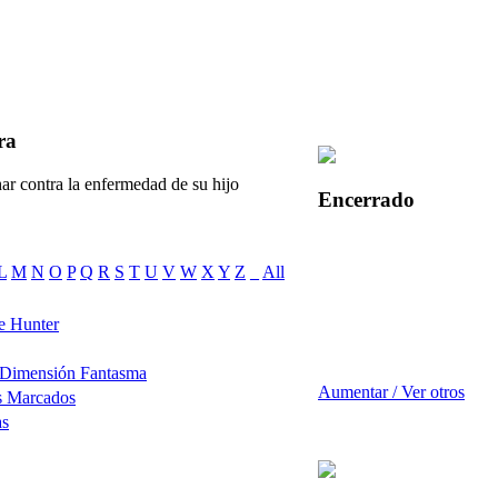
ra
ar contra la enfermedad de su hijo
Encerrado
L
M
N
O
P
Q
R
S
T
U
V
W
X
Y
Z
_
All
e Hunter
 Dimensión Fantasma
Aumentar / Ver otros
s Marcados
as