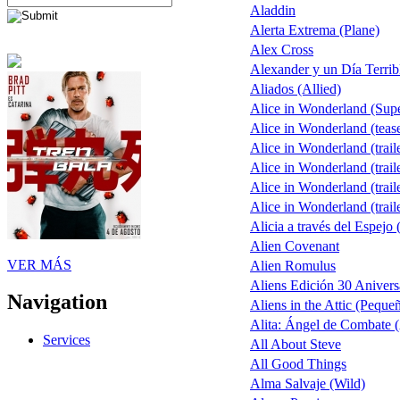
Aladdin
Alerta Extrema (Plane)
Alex Cross
Alexander y un Día Terrib
Aliados (Allied)
Alice in Wonderland (Sup
Alice in Wonderland (teas
Alice in Wonderland (trail
Alice in Wonderland (trail
Alice in Wonderland (trail
Alice in Wonderland (trail
Alicia a través del Espejo 
Alien Covenant
VER MÁS
Alien Romulus
Aliens Edición 30 Anivers
Navigation
Aliens in the Attic (Peque
Alita: Ángel de Combate (
Services
All About Steve
All Good Things
Alma Salvaje (Wild)