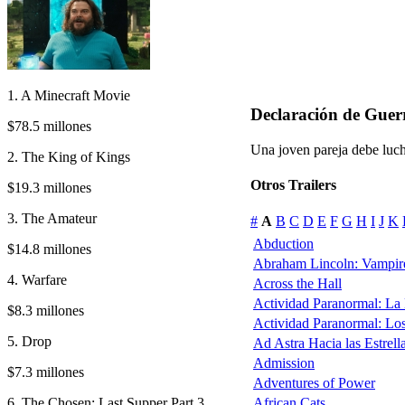
1. A Minecraft Movie
Declaración de Guer
$78.5 millones
Una joven pareja debe luch
2. The King of Kings
Otros Trailers
$19.3 millones
3. The Amateur
#
A
B
C
D
E
F
G
H
I
J
K
Abduction
$14.8 millones
Abraham Lincoln: Vampir
4. Warfare
Across the Hall
Actividad Paranormal: La
$8.3 millones
Actividad Paranormal: Lo
5. Drop
Ad Astra Hacia las Estrell
Admission
$7.3 millones
Adventures of Power
6. The Chosen: Last Supper Part 3
African Cats