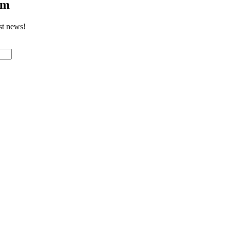
om
st news!