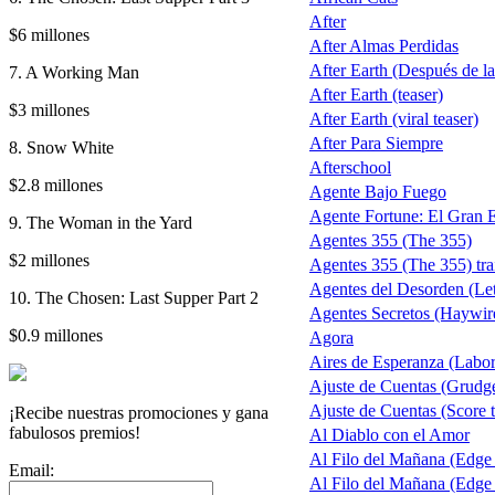
After
$6 millones
After Almas Perdidas
After Earth (Después de la 
7. A Working Man
After Earth (teaser)
$3 millones
After Earth (viral teaser)
After Para Siempre
8. Snow White
Afterschool
$2.8 millones
Agente Bajo Fuego
Agente Fortune: El Gran 
9. The Woman in the Yard
Agentes 355 (The 355)
$2 millones
Agentes 355 (The 355) trai
Agentes del Desorden (Let
10. The Chosen: Last Supper Part 2
Agentes Secretos (Haywir
$0.9 millones
Agora
Aires de Esperanza (Labo
Ajuste de Cuentas (Grudg
Ajuste de Cuentas (Score t
¡Recibe nuestras promociones y gana
fabulosos premios!
Al Diablo con el Amor
Al Filo del Mañana (Edge
Email:
Al Filo del Mañana (Edge