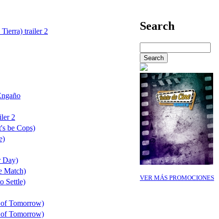
Search
Tierra) trailer 2
Engaño
ler 2
's be Cops)
e)
r Day)
e Match)
VER MÁS PROMOCIONES
o Settle)
 of Tomorrow)
 of Tomorrow)