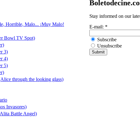
Boletodecine.c
Stay informed on our late
le, Horrible, Malo... ¡Muy Malo!
E-mail:
*
er Bowl TV Spot)
Subscribe
er)
Unsubscribe
er 3)
er 4)
er 5)
er)
(Alice through the looking glass)
ario
ños Invasores)
Alita Battle Angel)