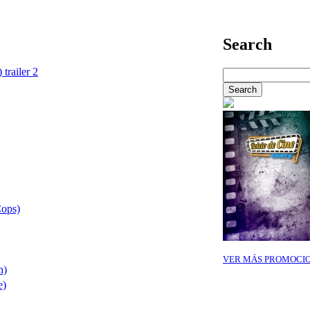
Search
 trailer 2
Cops)
VER MÁS PROMOCI
h)
e)