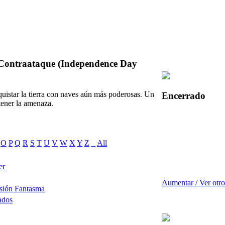
 Contraataque (Independence Day
quistar la tierra con naves aún más poderosas. Un
Encerrado
ener la amenaza.
O
P
Q
R
S
T
U
V
W
X
Y
Z
_
All
er
Aumentar / Ver otro
sión Fantasma
ados