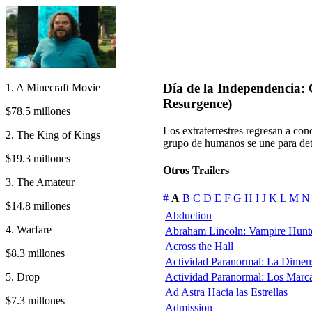
Día de la Independencia:
1. A Minecraft Movie
Resurgence)
$78.5 millones
Los extraterrestres regresan a con
2. The King of Kings
grupo de humanos se une para det
$19.3 millones
Otros Trailers
3. The Amateur
#
A
B
C
D
E
F
G
H
I
J
K
L
M
N
$14.8 millones
Abduction
4. Warfare
Abraham Lincoln: Vampire Hunt
Across the Hall
$8.3 millones
Actividad Paranormal: La Dimen
5. Drop
Actividad Paranormal: Los Marc
Ad Astra Hacia las Estrellas
$7.3 millones
Admission