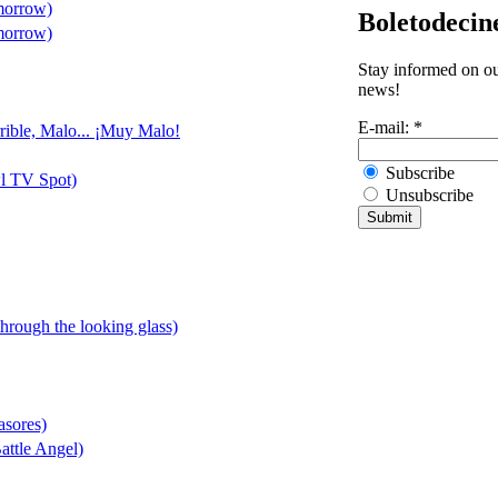
morrow)
Boletodecin
morrow)
Stay informed on our
news!
E-mail:
*
rible, Malo... ¡Muy Malo!
Subscribe
l TV Spot)
Unsubscribe
through the looking glass)
asores)
attle Angel)