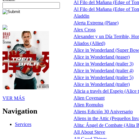
Al Filo del Mañana (Edge of To
Al Filo del Mañana (Edge of To
Aladdin
Alerta Extrema (Plane)
Alex Cross
Alexander y un Día Terrible, Hor
Aliados (Allied)
Alice in Wonderland (Super Bow
Alice in Wonderland (teaser)
Alice in Wonderland (trailer 3)
Alice in Wonderland (trailer 4)
Alice in Wonderland (trailer 5)
Alice in Wonderland (trailer)
Alicia a través del Espejo (Alice 
Alien Covenant
VER MÁS
Alien Romulus
Navigation
Aliens Edición 30 Aniversario
Aliens in the Attic (Pequeños Inv
Services
Alita: Ángel de Combate (Alita B
All About Steve
All Good Things