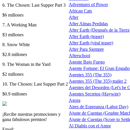
Adventures of Power
6. The Chosen: Last Supper Part 3
African Cats
$6 millones
After
After Almas Perdidas
7. A Working Man
After Earth (Después de la Tierra)
$3 millones
After Earth (teaser)
After Earth (viral teaser)
8. Snow White
After Para Siempre
$2.8 millones
Afterschool
Agente Bajo Fuego
9. The Woman in the Yard
Agente Fortune: El Gran Engaño
$2 millones
Agentes 355 (The 355)
Agentes 355 (The 355) trailer 2
10. The Chosen: Last Supper Part 2
Agentes del Desorden (Let's be 
$0.9 millones
Agentes Secretos (Haywire)
Agora
Aires de Esperanza (Labor Day)
Ajuste de Cuentas (Grudge Matc
¡Recibe nuestras promociones y
gana fabulosos premios!
Ajuste de Cuentas (Score to Settl
Al Diablo con el Amor
Email: