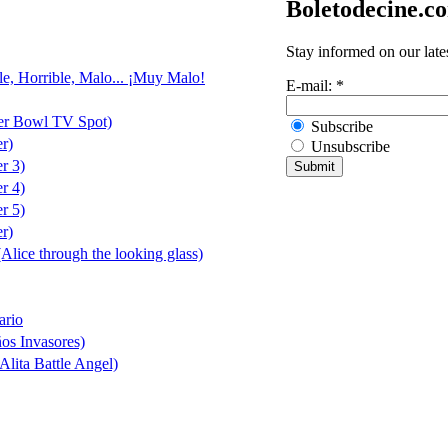
Boletodecine.c
Stay informed on our late
le, Horrible, Malo... ¡Muy Malo!
E-mail:
*
er Bowl TV Spot)
Subscribe
er)
Unsubscribe
er 3)
er 4)
er 5)
er)
(Alice through the looking glass)
ario
ños Invasores)
Alita Battle Angel)