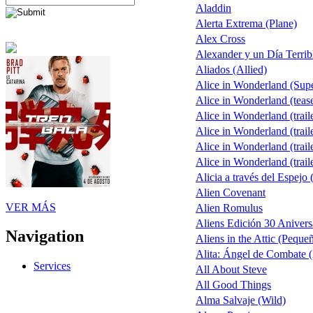
Aladdin
Alerta Extrema (Plane)
Alex Cross
Alexander y un Día Terrib
Aliados (Allied)
Alice in Wonderland (Sup
Alice in Wonderland (teas
Alice in Wonderland (trail
Alice in Wonderland (trail
Alice in Wonderland (trail
Alice in Wonderland (trail
Alicia a través del Espejo 
Alien Covenant
VER MÁS
Alien Romulus
Aliens Edición 30 Anivers
Navigation
Aliens in the Attic (Peque
Alita: Ángel de Combate (
Services
All About Steve
All Good Things
Alma Salvaje (Wild)