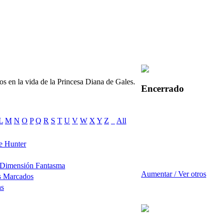
os en la vida de la Princesa Diana de Gales.
Encerrado
L
M
N
O
P
Q
R
S
T
U
V
W
X
Y
Z
_
All
e Hunter
 Dimensión Fantasma
Aumentar / Ver otros
s Marcados
as