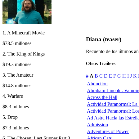
1. A Minecraft Movie
Diana (teaser)
$78.5 millones
Recuento de los últimos añ
2. The King of Kings
Otros Trailers
$19.3 millones
3. The Amateur
#
A
B
C
D
E
F
G
H
I
J
K
Abduction
$14.8 millones
Abraham Lincoln: Vampir
4. Warfare
Across the Hall
Actividad Paranormal: La
$8.3 millones
Actividad Paranormal: Lo
5. Drop
Ad Astra Hacia las Estrell
Admission
$7.3 millones
Adventures of Power
6. The Chosen: Last Supper Part 3
African Cats