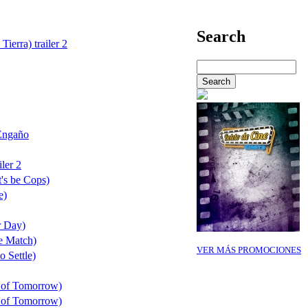
Search
Tierra) trailer 2
Engaño
ler 2
's be Cops)
e)
r Day)
e Match)
VER MÁS PROMOCIONES
o Settle)
 of Tomorrow)
 of Tomorrow)