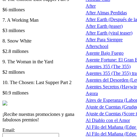
After
$6 millones
After Almas Perdidas
After Earth (Después de la 
7. A Working Man
After Earth (teaser)
$3 millones
After Earth (viral teaser)
After Para Siempre
8. Snow White
Afterschool
$2.8 millones
Agente Bajo Fuego
Agente Fortune: El Gran 
9. The Woman in the Yard
Agentes 355 (The 355)
$2 millones
Agentes 355 (The 355) trai
Agentes del Desorden (Let
10. The Chosen: Last Supper Part 2
Agentes Secretos (Haywir
$0.9 millones
Agora
Aires de Esperanza (Labo
Ajuste de Cuentas (Grudg
Ajuste de Cuentas (Score t
¡Recibe nuestras promociones y gana
fabulosos premios!
Al Diablo con el Amor
Al Filo del Mañana (Edge
Email:
Al Filo del Mañana (Edge