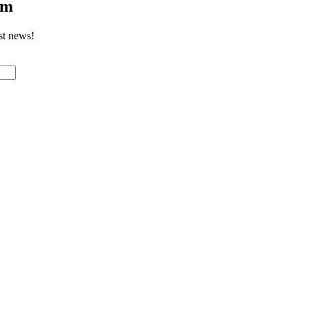
om
st news!