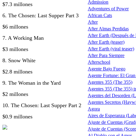
Admission
$7.3 millones
Adventures of Power
6. The Chosen: Last Supper Part 3
African Cats
After
$6 millones
After Almas Perdidas
After Earth (Después de la
7. A Working Man
After Earth (teaser)
$3 millones
After Earth (viral teaser)
After Para Siempre
8. Snow White
Afterschool
Agente Bajo Fuego
$2.8 millones
Agente Fortune: El Gra
Agentes 355 (The 355)
9. The Woman in the Yard
Agentes 355 (The 355) tr
$2 millones
Agentes del Desorden (L
Agentes Secretos (Haywi
10. The Chosen: Last Supper Part 2
Agora
Aires de Esperanza (Lab
$0.9 millones
Ajuste de Cuentas (Grud
Ajuste de Cuentas (Score 
Al Diablo con el Amor