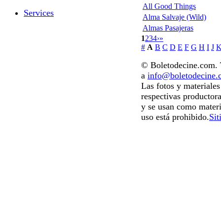
All Good Things
Services
Alma Salvaje (Wild)
Almas Pasajeras
1
2
3
4
›
»
#
A
B
C
D
E
F
G
H
I
J
© Boletodecine.com. T
a
info@boletodecine
Las fotos y materiale
respectivas productora
y se usan como materi
uso está prohibido.
Sit