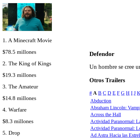
1. A Minecraft Movie
$78.5 millones
Defendor
2. The King of Kings
Un hombre se cree u
$19.3 millones
Otros Trailers
3. The Amateur
#
A
B
C
D
E
F
G
H
I
J
$14.8 millones
Abduction
Abraham Lincoln: Vampi
4. Warfare
Across the Hall
$8.3 millones
Actividad Paranormal: 
Actividad Paranormal: 
5. Drop
Ad Astra Hacia las Estrel