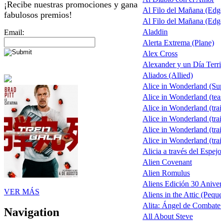
¡Recibe nuestras promociones y gana
Al Filo del Mañana (Ed
fabulosos premios!
Al Filo del Mañana (Ed
Aladdin
Email:
Alerta Extrema (Plane)
Alex Cross
Alexander y un Día Terri
Aliados (Allied)
Alice in Wonderland (S
Alice in Wonderland (tea
Alice in Wonderland (trai
Alice in Wonderland (trai
Alice in Wonderland (trai
Alice in Wonderland (trai
Alicia a través del Espej
Alien Covenant
Alien Romulus
Aliens Edición 30 Aniver
VER MÁS
Aliens in the Attic (Pequ
Alita: Ángel de Combate 
Navigation
All About Steve