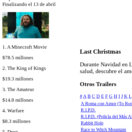
Finalizando el 13 de abril
1. A Minecraft Movie
Last Christmas
$78.5 millones
Durante Navidad en L
2. The King of Kings
salud, descubre el am
$19.3 millones
Otros Trailers
3. The Amateur
#
A
B
C
D
E
F
G
H
I
J
K
L
$14.8 millones
A Roma con Amor (To Rom
R.I.P.D.
4. Warfare
R.I.P.D. (Policía del Más All
$8.3 millones
Rabbit Hole
Race to Witch Mountain
5. Drop