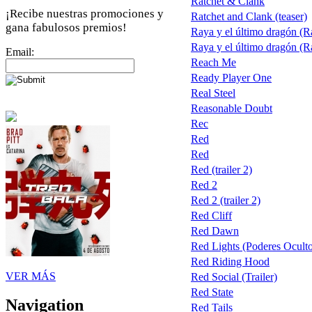
Ratchet & Clank
¡Recibe nuestras promociones y
Ratchet and Clank (teaser)
gana fabulosos premios!
Raya y el último dragón (R
Raya y el último dragón (R
Email:
Reach Me
Ready Player One
Real Steel
Reasonable Doubt
Rec
Red
Red
Red (trailer 2)
Red 2
Red 2 (trailer 2)
Red Cliff
Red Dawn
Red Lights (Poderes Oculto
Red Riding Hood
VER MÁS
Red Social (Trailer)
Red State
Navigation
Red Tails