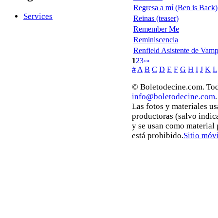
Regresa a mí (Ben is Back)
Services
Reinas (teaser)
Remember Me
Reminiscencia
Renfield Asistente de Vamp
1
2
3
›
»
#
A
B
C
D
E
F
G
H
I
J
K
L
© Boletodecine.com. Tod
info@boletodecine.com
.
Las fotos y materiales u
productoras (salvo indic
y se usan como material
está prohibido.
Sitio móvi