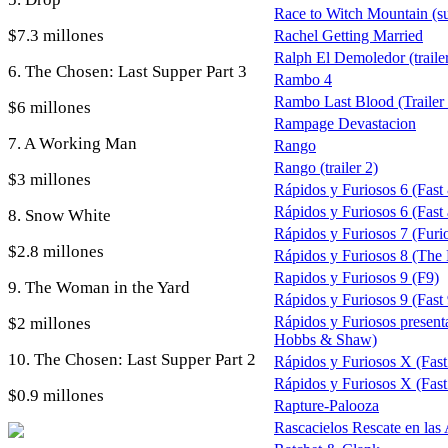
Race to Witch Mountain (s
$7.3 millones
Rachel Getting Married
Ralph El Demoledor (trailer
6. The Chosen: Last Supper Part 3
Rambo 4
Rambo Last Blood (Trailer 
$6 millones
Rampage Devastacion
7. A Working Man
Rango
Rango (trailer 2)
$3 millones
Rápidos y Furiosos 6 (Fast
Rápidos y Furiosos 6 (Fast a
8. Snow White
Rápidos y Furiosos 7 (Furi
$2.8 millones
Rápidos y Furiosos 8 (The F
Rapidos y Furiosos 9 (F9)
9. The Woman in the Yard
Rápidos y Furiosos 9 (Fast 
Rápidos y Furiosos presen
$2 millones
Hobbs & Shaw)
10. The Chosen: Last Supper Part 2
Rápidos y Furiosos X (Fast
Rápidos y Furiosos X (Fast 
$0.9 millones
Rapture-Palooza
Rascacielos Rescate en las 