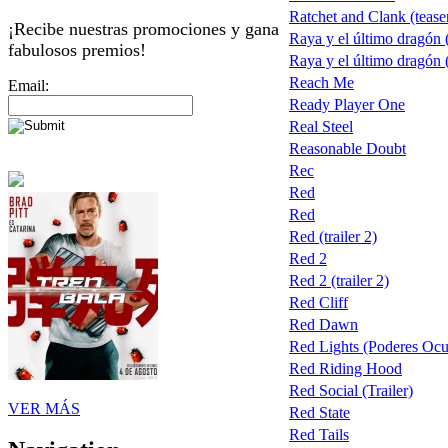
Ratchet and Clank (tease
¡Recibe nuestras promociones y gana
Raya y el último dragón
fabulosos premios!
Raya y el último dragón
Reach Me
Email:
Ready Player One
Real Steel
Reasonable Doubt
Rec
Red
Red
Red (trailer 2)
Red 2
Red 2 (trailer 2)
Red Cliff
Red Dawn
Red Lights (Poderes Ocu
Red Riding Hood
Red Social (Trailer)
VER MÁS
Red State
Red Tails