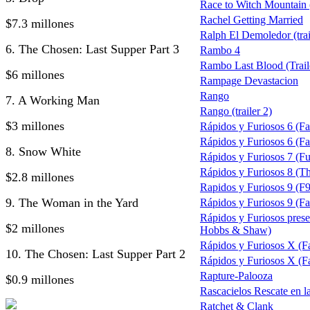
Race to Witch Mountain 
Rachel Getting Married
$7.3 millones
Ralph El Demoledor (trai
6. The Chosen: Last Supper Part 3
Rambo 4
Rambo Last Blood (Trail
$6 millones
Rampage Devastacion
Rango
7. A Working Man
Rango (trailer 2)
$3 millones
Rápidos y Furiosos 6 (Fa
Rápidos y Furiosos 6 (Fas
8. Snow White
Rápidos y Furiosos 7 (Fu
Rápidos y Furiosos 8 (The
$2.8 millones
Rapidos y Furiosos 9 (F9
9. The Woman in the Yard
Rápidos y Furiosos 9 (Fas
Rápidos y Furiosos pres
$2 millones
Hobbs & Shaw)
Rápidos y Furiosos X (F
10. The Chosen: Last Supper Part 2
Rápidos y Furiosos X (Fa
Rapture-Palooza
$0.9 millones
Rascacielos Rescate en l
Ratchet & Clank