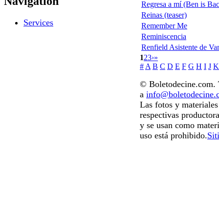
Navigation
Regresa a mí (Ben is Ba
Reinas (teaser)
Services
Remember Me
Reminiscencia
Renfield Asistente de Va
1
2
3
›
»
#
A
B
C
D
E
F
G
H
I
J
K
© Boletodecine.com. T
a
info@boletodecine
Las fotos y materiale
respectivas productora
y se usan como materi
uso está prohibido.
Sit