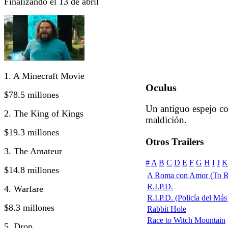
Finalizando el 13 de abril
1. A Minecraft Movie
Oculus
$78.5 millones
Un antiguo espejo co
2. The King of Kings
maldición.
$19.3 millones
Otros Trailers
3. The Amateur
#
A
B
C
D
E
F
G
H
I
J
K
$14.8 millones
A Roma con Amor (To R
R.I.P.D.
4. Warfare
R.I.P.D. (Policía del Más 
$8.3 millones
Rabbit Hole
Race to Witch Mountain
5. Drop