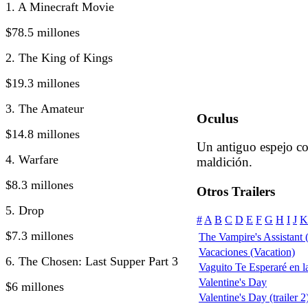
1. A Minecraft Movie
$78.5 millones
2. The King of Kings
$19.3 millones
3. The Amateur
Oculus
$14.8 millones
Un antiguo espejo co
4. Warfare
maldición.
$8.3 millones
Otros Trailers
5. Drop
#
A
B
C
D
E
F
G
H
I
J
K
$7.3 millones
The Vampire's Assistant
Vacaciones (Vacation)
6. The Chosen: Last Supper Part 3
Vaguito Te Esperaré en la
Valentine's Day
$6 millones
Valentine's Day (trailer 2