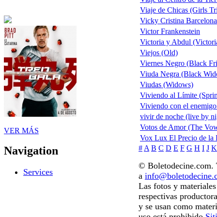
Viaje de Chicas (Girls Tr
Vicky Cristina Barcelona
Victor Frankenstein
Victoria y Abdul (Victor
Viejos (Old)
Viernes Negro (Black Fr
Viuda Negra (Black Wido
Viudas (Widows)
Viviendo al Límite (Spri
Viviendo con el enemigo
vivir de noche (live by ni
Votos de Amor (The Vo
VER MÁS
Vox Lux El Precio de la
#
A
B
C
D
E
F
G
H
I
J
K
Navigation
© Boletodecine.com. T
Services
a
info@boletodecine
Las fotos y materiale
respectivas productora
y se usan como materi
uso está prohibido.
Sit