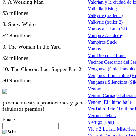
7. A Working Man
Valerian y la ciudad de l
Valhalla Rising
$3 millones
Valkyrie (trailer 1)
Valkyrie (trailer 2)
8. Snow White
Vamos a la Luna 3D
$2.8 millones
Vampire Academy
Vampires Suck
9. The Woman in the Yard
Vamps
Van Diemen's Land
$2 millones
Vecinos Cercanos del 3er
10. The Chosen: Last Supper Part 2
Venganza (Cold Pursuit)
Venganza Implacable (Ho
$0.9 millones
Venganza Silenciosa (Sil
Venom
Venom Carnage Liberado
¡Recibe nuestras promociones y gana
Venom: El último baile
fabulosos premios!
Verdad o Reto (Truth or 
Veronica Mars
Email:
Vértigo (Fall)
Viaje 2 La Isla Misterios
Viaje al Centro de la Tierr