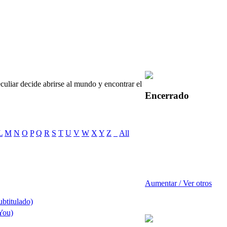
culiar decide abrirse al mundo y encontrar el
Encerrado
L
M
N
O
P
Q
R
S
T
U
V
W
X
Y
Z
_
All
Aumentar / Ver otros
ubtitulado)
 You)