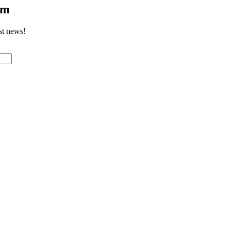
om
st news!