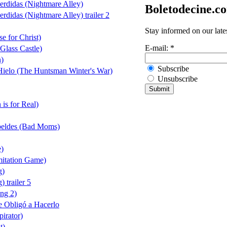
Perdidas (Nightmare Alley)
Boletodecine.c
erdidas (Nightmare Alley) trailer 2
Stay informed on our late
e for Christ)
E-mail:
*
 Glass Castle)
n)
Subscribe
 Hielo (The Huntsman Winter's War)
Unsubscribe
 is for Real)
beldes (Bad Moms)
e)
itation Game)
g)
 trailer 5
ng 2)
e Obligó a Hacerlo
irator)
t)