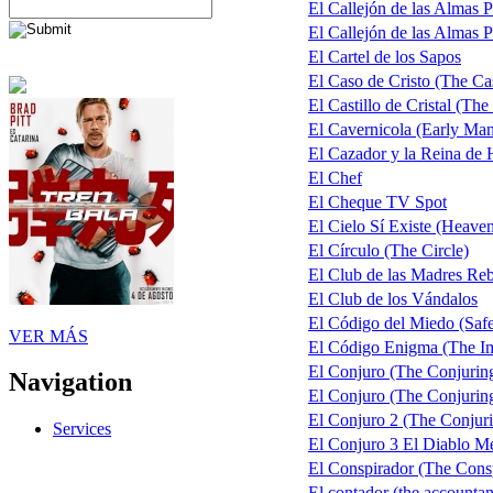
El Callejón de las Almas 
El Callejón de las Almas P
El Cartel de los Sapos
El Caso de Cristo (The Cas
El Castillo de Cristal (The
El Cavernicola (Early Ma
El Cazador y la Reina de
El Chef
El Cheque TV Spot
El Cielo Sí Existe (Heaven
El Círculo (The Circle)
El Club de las Madres Re
El Club de los Vándalos
El Código del Miedo (Saf
VER MÁS
El Código Enigma (The Im
El Conjuro (The Conjurin
Navigation
El Conjuro (The Conjuring)
El Conjuro 2 (The Conjuri
Services
El Conjuro 3 El Diablo M
El Conspirador (The Consp
El contador (the accountan