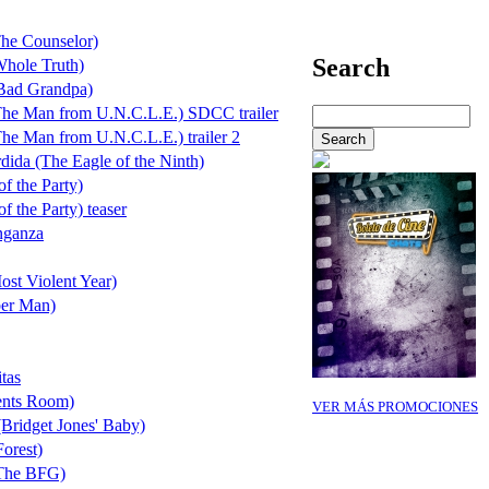
he Counselor)
Search
Whole Truth)
(Bad Grandpa)
(The Man from U.N.C.L.E.) SDCC trailer
The Man from U.N.C.L.E.) trailer 2
dida (The Eagle of the Ninth)
of the Party)
of the Party) teaser
nganza
st Violent Year)
er Man)
tas
ents Room)
VER MÁS PROMOCIONES
(Bridget Jones' Baby)
Forest)
(The BFG)