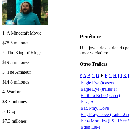
1. A Minecraft Movie
Penélope
$78.5 millones
Una joven de apariencia pe
2. The King of Kings
amor verdadero.
$19.3 millones
Otros Trailers
3. The Amateur
#
A
B
C
D
E
F
G
H
I
J
K
$14.8 millones
Eagle Eye (teaser)
Eagle Eye (trailer 1)
4. Warfare
Earth to Echo (teaser)
$8.3 millones
Easy A
Eat, Pray, Love
5. Drop
Eat, Pray, Love (trailer 2 s
Ecos Mortales (I Still See
$7.3 millones
Eden Lake