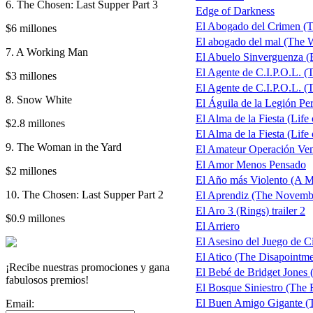
6. The Chosen: Last Supper Part 3
Edge of Darkness
El Abogado del Crimen (T
$6 millones
El abogado del mal (The 
7. A Working Man
El Abuelo Sinverguenza 
El Agente de C.I.P.O.L. 
$3 millones
El Agente de C.I.P.O.L. (
8. Snow White
El Águila de la Legión Per
El Alma de la Fiesta (Life 
$2.8 millones
El Alma de la Fiesta (Life 
9. The Woman in the Yard
El Amateur Operación Ve
El Amor Menos Pensado
$2 millones
El Año más Violento (A Mo
10. The Chosen: Last Supper Part 2
El Aprendiz (The Novemb
El Aro 3 (Rings) trailer 2
$0.9 millones
El Arriero
El Asesino del Juego de Ci
El Atico (The Disapointm
¡Recibe nuestras promociones y gana
El Bebé de Bridget Jones 
fabulosos premios!
El Bosque Siniestro (The 
El Buen Amigo Gigante 
Email: