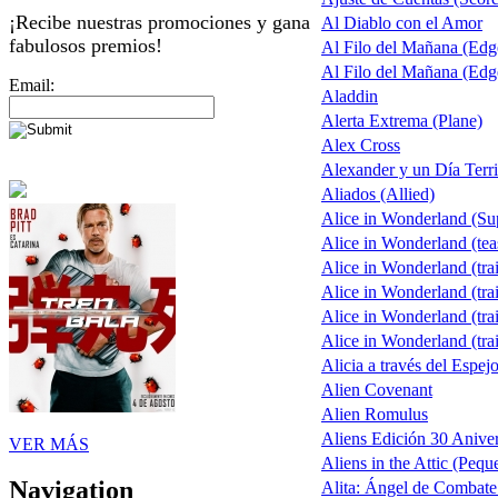
¡Recibe nuestras promociones y gana
Al Diablo con el Amor
fabulosos premios!
Al Filo del Mañana (Ed
Al Filo del Mañana (Ed
Email:
Aladdin
Alerta Extrema (Plane)
Alex Cross
Alexander y un Día Terri
Aliados (Allied)
Alice in Wonderland (S
Alice in Wonderland (tea
Alice in Wonderland (trai
Alice in Wonderland (trai
Alice in Wonderland (trai
Alice in Wonderland (trai
Alicia a través del Espej
Alien Covenant
Alien Romulus
Aliens Edición 30 Aniver
VER MÁS
Aliens in the Attic (Pequ
Navigation
Alita: Ángel de Combate 