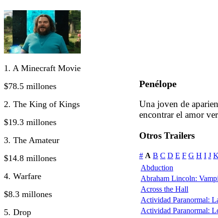
1. A Minecraft Movie
Penélope
$78.5 millones
Una joven de aparien
2. The King of Kings
encontrar el amor ve
$19.3 millones
Otros Trailers
3. The Amateur
#
A
B
C
D
E
F
G
H
I
J
$14.8 millones
Abduction
4. Warfare
Abraham Lincoln: Vampi
Across the Hall
$8.3 millones
Actividad Paranormal: 
Actividad Paranormal: 
5. Drop