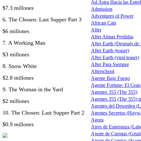
Ad Astra Hacia las Estrel
$7.3 millones
Admission
Adventures of Power
6. The Chosen: Last Supper Part 3
African Cats
After
$6 millones
After Almas Perdidas
7. A Working Man
After Earth (Después de la
After Earth (teaser)
$3 millones
After Earth (viral teaser)
After Para Siempre
8. Snow White
Afterschool
$2.8 millones
Agente Bajo Fuego
Agente Fortune: El Gra
9. The Woman in the Yard
Agentes 355 (The 355)
Agentes 355 (The 355) tr
$2 millones
Agentes del Desorden (L
10. The Chosen: Last Supper Part 2
Agentes Secretos (Haywi
Agora
$0.9 millones
Aires de Esperanza (Lab
Ajuste de Cuentas (Grud
Ajuste de Cuentas (Score 