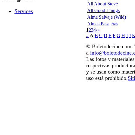
All About Steve
All Good Things
Services
Alma Salvaje (Wild)
Almas Pasajeras
1
2
3
4
›
»
#
A
B
C
D
E
F
G
H
I
J
© Boletodecine.com. T
a
info@boletodecine
Las fotos y materiale
respectivas productora
y se usan como materi
uso está prohibido.
Sit