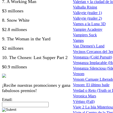
7. A Working Man
Valerian y la ciudad de l
Valhalla Rising
$3 millones
Valkyrie (trailer 1)
Valkyrie (trailer 2)
8. Snow White
Vamos a la Luna 3D
$2.8 millones
Vampire Academy
Vampires Suck
9. The Woman in the Yard
Vamps
Van Diemen's Land
$2 millones
Vecinos Cercanos del 3er
10. The Chosen: Last Supper Part 2
Venganza (Cold Pursuit)
Venganza Implacable (Ho
$0.9 millones
Venganza Silenciosa (Sil
Venom
Venom Carnage Liberado
¡Recibe nuestras promociones y gana
Venom: El último baile
fabulosos premios!
Verdad o Reto (Truth or 
Veronica Mars
Email:
Vértigo (Fall)
Viaje 2 La Isla Misterios
Viaje al Centro de la Tierr