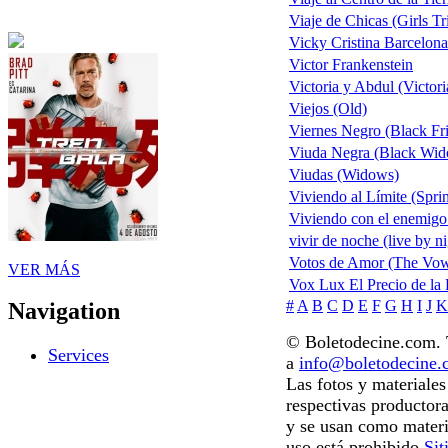
Viaje de Chicas (Girls Tr
Vicky Cristina Barcelona
Victor Frankenstein
Victoria y Abdul (Victor
Viejos (Old)
Viernes Negro (Black Fr
Viuda Negra (Black Wido
Viudas (Widows)
Viviendo al Límite (Spri
Viviendo con el enemigo
vivir de noche (live by ni
Votos de Amor (The Vo
VER MÁS
Vox Lux El Precio de la
#
A
B
C
D
E
F
G
H
I
J
K
Navigation
© Boletodecine.com. T
Services
a
info@boletodecine
Las fotos y materiale
respectivas productora
y se usan como materi
uso está prohibido.
Sit