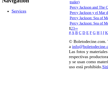
Navigation
trailer)
Percy Jackson and The Ol
Services
Percy Jackson y el Mar de
Percy Jackson: Sea of M
Percy Jackson: Sea of Mon
1
2
3
›
»
#
A
B
C
D
E
F
G
H
I
J
K
© Boletodecine.com. T
a
info@boletodecine
Las fotos y materiale
respectivas productora
y se usan como materi
uso está prohibido.
Sit