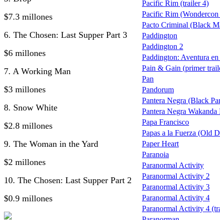
Pacific Rim (trailer 4)
Pacific Rim (Wondercon t
$7.3 millones
Pacto Criminal (Black M
6. The Chosen: Last Supper Part 3
Paddington
Paddington 2
$6 millones
Paddington: Aventura en 
Pain & Gain (primer trail
7. A Working Man
Pan
$3 millones
Pandorum
Pantera Negra (Black Pa
8. Snow White
Pantera Negra Wakanda 
Papa Francisco
$2.8 millones
Papas a la Fuerza (Old Do
9. The Woman in the Yard
Paper Heart
Paranoia
$2 millones
Paranormal Activity
Paranormal Activity 2
10. The Chosen: Last Supper Part 2
Paranormal Activity 3
$0.9 millones
Paranormal Activity 4
Paranormal Activity 4 (tra
Paranorman