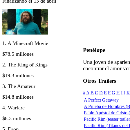
Finalizando el 13 de abril
1. A Minecraft Movie
Penélope
$78.5 millones
Una joven de aparien
2. The King of Kings
encontrar el amor ve
$19.3 millones
Otros Trailers
3. The Amateur
#
A
B
C
D
E
F
G
H
I
J
K
$14.8 millones
A Perfect Getaway
A Prueba de Hombres (B
4. Warfare
Pablo Apóstol de Cristo (
$8.3 millones
Pacific Rim (teaser traile
Pacific Rim (Titanes del P
5. Drop