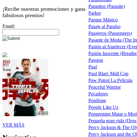
Parasitos (Parasite)
¡Recibe nuestras promociones y gana
Parker
fabulosos premios!
Parque Mágico
Email:
Pasaje al Paraíso
Pasajeros (Passengers)
Pasante de Moda (The In
Pasión al Atardecer (Eve
Pasión Inocente (Breathe
Passion
Paul
Paul Blart: Mall Cop
Paw Patrol La Película
Peaceful Warrior
Pecadores
Penélope
People Like Us
Peppermint Matar o Mori
Pequeña gran vida (Dow
VER MÁS
Percy Jackson & The Oly
Percy Jackson and the Ol