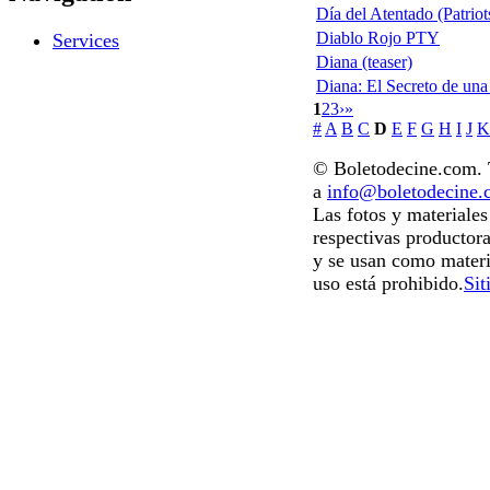
Día del Atentado (Patrio
Diablo Rojo PTY
Services
Diana (teaser)
Diana: El Secreto de una
1
2
3
›
»
#
A
B
C
D
E
F
G
H
I
J
K
© Boletodecine.com. T
a
info@boletodecine
Las fotos y materiale
respectivas productora
y se usan como materi
uso está prohibido.
Sit