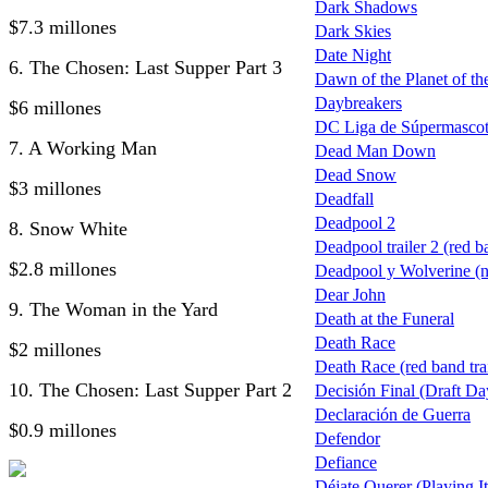
Dark Shadows
$7.3 millones
Dark Skies
Date Night
6. The Chosen: Last Supper Part 3
Dawn of the Planet of the
Daybreakers
$6 millones
DC Liga de Súpermascot
7. A Working Man
Dead Man Down
Dead Snow
$3 millones
Deadfall
Deadpool 2
8. Snow White
Deadpool trailer 2 (red b
$2.8 millones
Deadpool y Wolverine (nu
Dear John
9. The Woman in the Yard
Death at the Funeral
Death Race
$2 millones
Death Race (red band trai
10. The Chosen: Last Supper Part 2
Decisión Final (Draft Da
Declaración de Guerra
$0.9 millones
Defendor
Defiance
Déjate Querer (Playing I