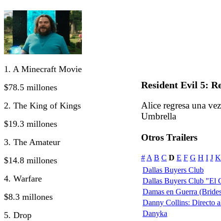
1. A Minecraft Movie
Resident Evil 5: R
$78.5 millones
Alice regresa una vez
2. The King of Kings
Umbrella
$19.3 millones
Otros Trailers
3. The Amateur
#
A
B
C
D
E
F
G
H
I
J
K
$14.8 millones
Dallas Buyers Club
4. Warfare
Dallas Buyers Club "El 
Damas en Guerra (Bride
$8.3 millones
Danny Collins: Directo 
Danyka
5. Drop