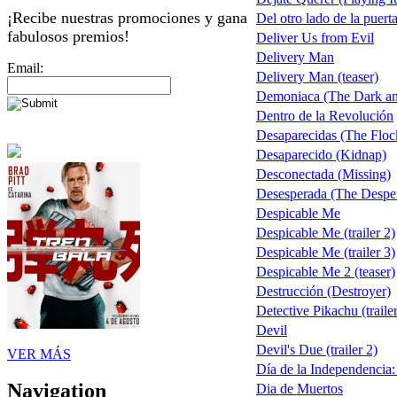
¡Recibe nuestras promociones y gana
Del otro lado de la puert
fabulosos premios!
Deliver Us from Evil
Delivery Man
Email:
Delivery Man (teaser)
Demoniaca (The Dark an
Dentro de la Revolución
Desaparecidas (The Floc
Desaparecido (Kidnap)
Desconectada (Missing)
Desesperada (The Despe
Despicable Me
Despicable Me (trailer 2)
Despicable Me (trailer 3)
Despicable Me 2 (teaser)
Destrucción (Destroyer)
Detective Pikachu (trailer
Devil
Devil's Due (trailer 2)
VER MÁS
Día de la Independencia
Navigation
Dia de Muertos