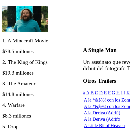
1. A Minecraft Movie
A Single Man
$78.5 millones
Un asesinato que rev
2. The King of Kings
debut del fotografo 
$19.3 millones
Otros Trailers
3. The Amateur
#
A
B
C
D
E
F
G
H
I
J
K
$14.8 millones
A la *&$%! con los Zom
4. Warfare
A la *&$%! con los Zomb
A la Deriva (Adrift)
$8.3 millones
A la Deriva (Adrift)
A Little Bit of Heaven
5. Drop