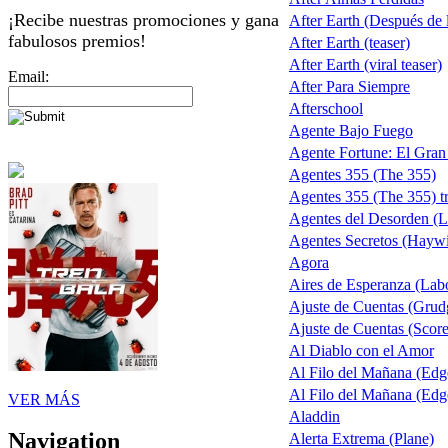
¡Recibe nuestras promociones y gana
After Earth (Después de la
fabulosos premios!
After Earth (teaser)
After Earth (viral teaser)
Email:
After Para Siempre
Afterschool
Agente Bajo Fuego
Agente Fortune: El Gra
Agentes 355 (The 355)
Agentes 355 (The 355) tr
Agentes del Desorden (L
Agentes Secretos (Haywi
Agora
Aires de Esperanza (Lab
Ajuste de Cuentas (Grud
Ajuste de Cuentas (Score 
Al Diablo con el Amor
Al Filo del Mañana (Ed
Al Filo del Mañana (Ed
VER MÁS
Aladdin
Navigation
Alerta Extrema (Plane)