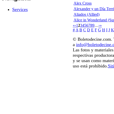
Alex Cross
Alexander y un Día Terri
Services
Aliados (Allied)
Alice in Wonderland (S
«
‹
1
2
3
4
5
6
7
8
9
…
›
»
#
A
B
C
D
E
F
G
H
I
J
K
© Boletodecine.com. T
a
info@boletodecine
Las fotos y materiale
respectivas productora
y se usan como materi
uso está prohibido.
Sit