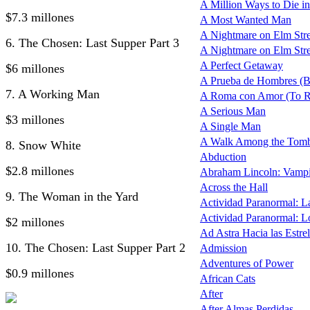
A Million Ways to Die in 
$7.3 millones
A Most Wanted Man
A Nightmare on Elm Stree
6. The Chosen: Last Supper Part 3
A Nightmare on Elm Street
A Perfect Getaway
$6 millones
A Prueba de Hombres (B
7. A Working Man
A Roma con Amor (To R
A Serious Man
$3 millones
A Single Man
A Walk Among the Tomb
8. Snow White
Abduction
$2.8 millones
Abraham Lincoln: Vampi
Across the Hall
9. The Woman in the Yard
Actividad Paranormal: 
Actividad Paranormal: 
$2 millones
Ad Astra Hacia las Estrel
10. The Chosen: Last Supper Part 2
Admission
Adventures of Power
$0.9 millones
African Cats
After
After Almas Perdidas