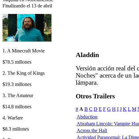
Finalizando el 13 de abril
1. A Minecraft Movie
Aladdin
$78.5 millones
Versión acción real del
2. The King of Kings
Noches" acerca de un la
lámpara.
$19.3 millones
3. The Amateur
Otros Trailers
$14.8 millones
#
A
B
C
D
E
F
G
H
I
J
K
L
M
Abduction
4. Warfare
Abraham Lincoln: Vampire Hun
$8.3 millones
Across the Hall
Actividad Paranormal: La Dim