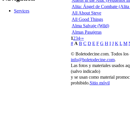
Aliens in the Attic (Pequeños I
Alita: Ángel de Combate (Alita
Services
All About Steve
All Good Things
Alma Salvaje (Wild)
Almas Pasajeras
1
2
3
4
›
»
#
A
B
C
D
E
F
G
H
I
J
K
L
M
© Boletodecine.com. Todos los 
info@boletodecine.com
.
Las fotos y materiales usados aq
(salvo indicado)
y se usan como material promoci
prohibido.
Sitio móvil