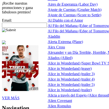
¡Recibe nuestras
Aires de Esperanza (Labor Day)
promociones y gana
Ajuste de Cuentas (Grudge Match)
fabulosos premios!
Ajuste de Cuentas (Score to Settle)
Email:
Al Diablo con el Amor
Al Filo del Mañana (Edge of Tomorrow
Al Filo del Mañana (Edge of Tomorrow
Aladdin
Alerta Extrema (Plane)
Alex Cross
Alexander y un Día Terrible, Horrible,
Aliados (Allied)
Alice in Wonderland (Super Bowl TV S
Alice in Wonderland (teaser)
Alice in Wonderland (trailer 3)
Alice in Wonderland (trailer 4)
Alice in Wonderland (trailer 5)
Alice in Wonderland (trailer)
Alicia a través del Espejo (Alice throug
VER MÁS
Alien Covenant
Alien Romulus
Navigation