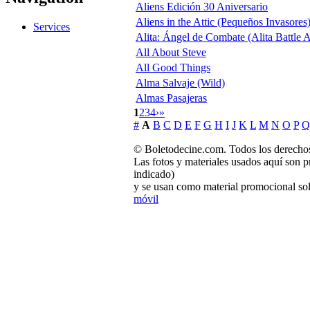
Aliens Edición 30 Aniversario
Aliens in the Attic (Pequeños Invasores
Services
Alita: Ángel de Combate (Alita Battle 
All About Steve
All Good Things
Alma Salvaje (Wild)
Almas Pasajeras
1
2
3
4
›
»
#
A
B
C
D
E
F
G
H
I
J
K
L
M
N
O
P
Q
© Boletodecine.com. Todos los derechos
Las fotos y materiales usados aquí son p
indicado)
y se usan como material promocional sol
móvil