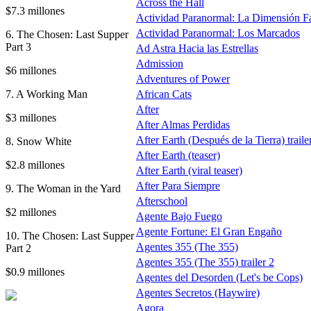
Across the Hall
$7.3 millones
Actividad Paranormal: La Dimensión F
Actividad Paranormal: Los Marcados
6. The Chosen: Last Supper
Part 3
Ad Astra Hacia las Estrellas
Admission
$6 millones
Adventures of Power
7. A Working Man
African Cats
After
$3 millones
After Almas Perdidas
After Earth (Después de la Tierra) traile
8. Snow White
After Earth (teaser)
$2.8 millones
After Earth (viral teaser)
After Para Siempre
9. The Woman in the Yard
Afterschool
$2 millones
Agente Bajo Fuego
Agente Fortune: El Gran Engaño
10. The Chosen: Last Supper
Agentes 355 (The 355)
Part 2
Agentes 355 (The 355) trailer 2
$0.9 millones
Agentes del Desorden (Let's be Cops)
Agentes Secretos (Haywire)
Agora