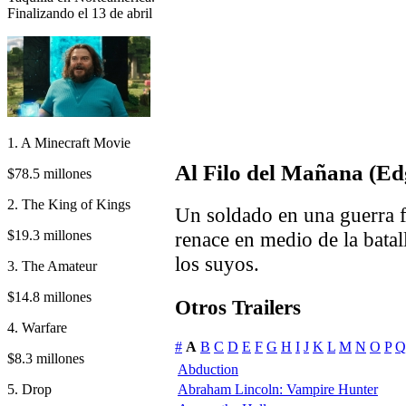
Finalizando el 13 de abril
1. A Minecraft Movie
Al Filo del Mañana (E
$78.5 millones
2. The King of Kings
Un soldado en una guerra f
$19.3 millones
renace en medio de la batall
los suyos.
3. The Amateur
$14.8 millones
Otros Trailers
4. Warfare
#
A
B
C
D
E
F
G
H
I
J
K
L
M
N
O
P
Q
$8.3 millones
Abduction
5. Drop
Abraham Lincoln: Vampire Hunter