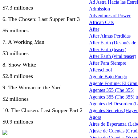
Ad Astra Hacia las Estrel
$7.3 millones
Admission
Adventures of Power
6. The Chosen: Last Supper Part 3
African Cats
After
$6 millones
After Almas Perdidas
7. A Working Man
After Earth (Después de la
After Earth (teaser)
$3 millones
After Earth (viral teaser)
After Para Siempre
8. Snow White
Afterschool
$2.8 millones
Agente Bajo Fuego
Agente Fortune: El Gra
9. The Woman in the Yard
Agentes 355 (The 355)
Agentes 355 (The 355) tr
$2 millones
Agentes del Desorden (L
10. The Chosen: Last Supper Part 2
Agentes Secretos (Haywi
Agora
$0.9 millones
Aires de Esperanza (Lab
Ajuste de Cuentas (Grud
Ajuste de Cuentas (Score 