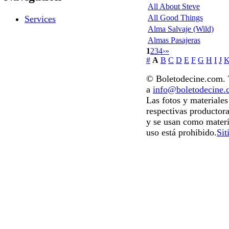
All About Steve
All Good Things
Services
Alma Salvaje (Wild)
Almas Pasajeras
1
2
3
4
›
»
#
A
B
C
D
E
F
G
H
I
J
© Boletodecine.com. T
a
info@boletodecine
Las fotos y materiale
respectivas productora
y se usan como materi
uso está prohibido.
Sit