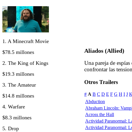
1. A Minecraft Movie
Aliados (Allied)
$78.5 millones
Una pareja de espías
2. The King of Kings
confrontar las tension
$19.3 millones
Otros Trailers
3. The Amateur
#
A
B
C
D
E
F
G
H
I
J
$14.8 millones
Abduction
4. Warfare
Abraham Lincoln: Vampi
Across the Hall
$8.3 millones
Actividad Paranormal: 
Actividad Paranormal: 
5. Drop