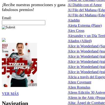
¡Recibe nuestras promociones y gana
Al Diablo con el Amor
fabulosos premios!
Al Filo del Mañana (Ed
Al Filo del Mañana (Ed
Email:
Aladdin
Alerta Extrema (Plane)
Alex Cross
Alexander y un Día Terri
Aliados (Allied)
Alice in Wonderland (S
Alice in Wonderland (tea
Alice in Wonderland (trai
Alice in Wonderland (trai
Alice in Wonderland (trai
Alice in Wonderland (trai
Alicia a través del Espej
Alien Covenant
Alien Romulus
Aliens Edición 30 Aniver
VER MÁS
Aliens in the Attic (Pequ
Navigation
Alita: Ángel de Combate 